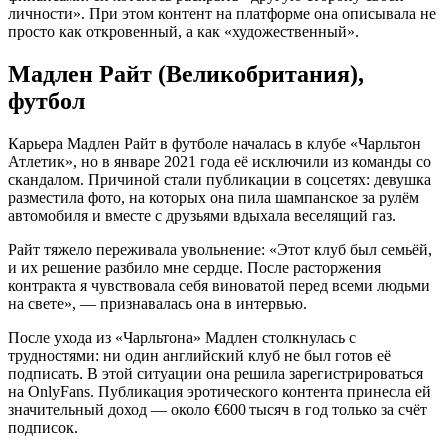
личности». При этом контент на платформе она описывала не
просто как откровенный, а как «художественный».
Мадлен Райт (Великобритания),
футбол
Карьера Мадлен Райт в футболе началась в клубе «Чарльтон
Атлетик», но в январе 2021 года её исключили из команды со
скандалом. Причиной стали публикации в соцсетях: девушка
разместила фото, на которых она пила шампанское за рулём
автомобиля и вместе с друзьями вдыхала веселящий газ.
Райт тяжело переживала увольнение: «Этот клуб был семьёй,
и их решение разбило мне сердце. После расторжения
контракта я чувствовала себя виноватой перед всеми людьми
на свете», — признавалась она в интервью.
После ухода из «Чарльтона» Мадлен столкнулась с
трудностями: ни один английский клуб не был готов её
подписать. В этой ситуации она решила зарегистрироваться
на OnlyFans. Публикация эротического контента принесла ей
значительный доход — около €600 тысяч в год только за счёт
подписок.