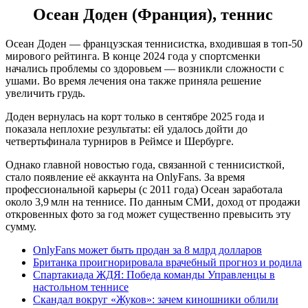
Осеан Доден (Франция), теннис
Осеан Доден — французская теннисистка, входившая в топ‑50
мирового рейтинга. В конце 2024 года у спортсменки
начались проблемы со здоровьем — возникли сложности с
ушами. Во время лечения она также приняла решение
увеличить грудь.
Доден вернулась на корт только в сентябре 2025 года и
показала неплохие результаты: ей удалось дойти до
четвертьфинала турниров в Реймсе и Шербурге.
Однако главной новостью года, связанной с теннисисткой,
стало появление её аккаунта на OnlyFans. За время
профессиональной карьеры (с 2011 года) Осеан заработала
около 3,9 млн на теннисе. По данным СМИ, доход от продажи
откровенных фото за год может существенно превысить эту
сумму.
OnlyFans может быть продан за 8 млрд долларов
Британка проигнорировала врачебный прогноз и родила
Спартакиада ЖДЯ: Победа команды Управленцы в
настольном теннисе
Скандал вокруг «Жуков»: зачем киношники облили