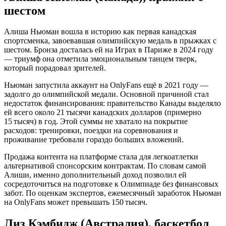
шестом
Алиша Ньюман вошла в историю как первая канадская
спортсменка, завоевавшая олимпийскую медаль в прыжках с
шестом. Бронза досталась ей на Играх в Париже в 2024 году
— триумф она отметила эмоциональным танцем тверк,
который порадовал зрителей.
Ньюман запустила аккаунт на OnlyFans ещё в 2021 году —
задолго до олимпийской медали. Основной причиной стал
недостаток финансирования: правительство Канады выделяло
ей всего около 21 тысячи канадских долларов (примерно
15 тысяч) в год. Этой суммы не хватало на покрытие
расходов: тренировки, поездки на соревнования и
проживание требовали гораздо больших вложений.
Продажа контента на платформе стала для легкоатлетки
альтернативой спонсорским контрактам. По словам самой
Алиши, именно дополнительный доход позволил ей
сосредоточиться на подготовке к Олимпиаде без финансовых
забот. По оценкам экспертов, ежемесячный заработок Ньюман
на OnlyFans может превышать 150 тысяч.
Лиз Кэмбидж (Австралия), баскетбол