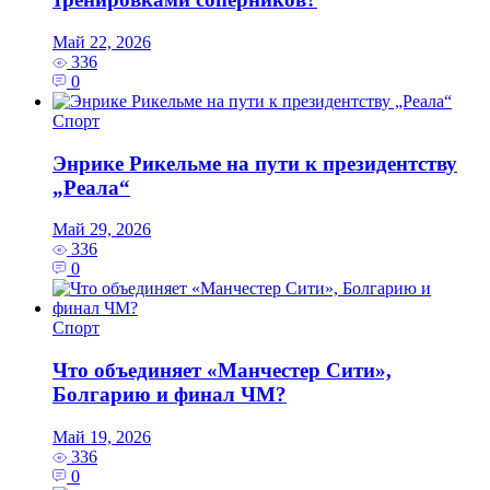
Май 22, 2026
336
0
Спорт
Энрике Рикельме на пути к президентству
„Реала“
Май 29, 2026
336
0
Спорт
Что объединяет «Манчестер Сити»,
Болгарию и финал ЧМ?
Май 19, 2026
336
0