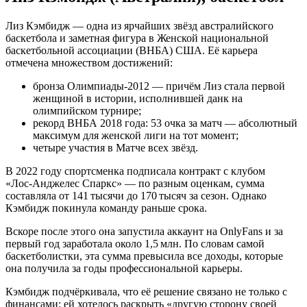
Лиз Кэмбидж — одна из ярчайших звёзд австралийского
баскетбола и заметная фигура в Женской национальной
баскетбольной ассоциации (ВНБА) США. Её карьера
отмечена множеством достижений:
бронза Олимпиады‑2012 — причём Лиз стала первой
женщиной в истории, исполнившей данк на
олимпийском турнире;
рекорд ВНБА 2018 года: 53 очка за матч — абсолютный
максимум для женской лиги на тот момент;
четыре участия в Матче всех звёзд.
В 2022 году спортсменка подписала контракт с клубом
«Лос‑Анджелес Спаркс» — по разным оценкам, сумма
составляла от 141 тысячи до 170 тысяч за сезон. Однако
Кэмбидж покинула команду раньше срока.
Вскоре после этого она запустила аккаунт на OnlyFans и за
первый год заработала около 1,5 млн. По словам самой
баскетболистки, эта сумма превысила все доходы, которые
она получила за годы профессиональной карьеры.
Кэмбидж подчёркивала, что её решение связано не только с
финансами: ей хотелось раскрыть «другую сторону своей