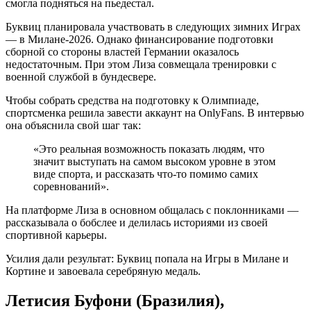
смогла подняться на пьедестал.
Буквиц планировала участвовать в следующих зимних Играх
— в Милане‑2026. Однако финансирование подготовки
сборной со стороны властей Германии оказалось
недостаточным. При этом Лиза совмещала тренировки с
военной службой в бундесвере.
Чтобы собрать средства на подготовку к Олимпиаде,
спортсменка решила завести аккаунт на OnlyFans. В интервью
она объяснила свой шаг так:
«Это реальная возможность показать людям, что
значит выступать на самом высоком уровне в этом
виде спорта, и рассказать что‑то помимо самих
соревнований».
На платформе Лиза в основном общалась с поклонниками —
рассказывала о бобслее и делилась историями из своей
спортивной карьеры.
Усилия дали результат: Буквиц попала на Игры в Милане и
Кортине и завоевала серебряную медаль.
Летисия Буфони (Бразилия),