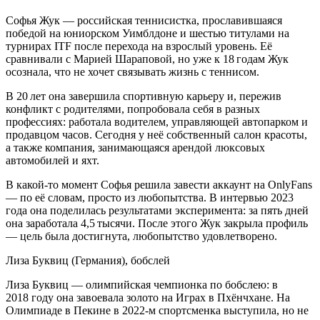
Софья Жук — российская теннисистка, прославившаяся
победой на юниорском Уимблдоне и шестью титулами на
турнирах ITF после перехода на взрослый уровень. Её
сравнивали с Марией Шараповой, но уже к 18 годам Жук
осознала, что не хочет связывать жизнь с теннисом.
В 20 лет она завершила спортивную карьеру и, пережив
конфликт с родителями, попробовала себя в разных
профессиях: работала водителем, управляющей автопарком и
продавцом часов. Сегодня у неё собственный салон красоты,
а также компания, занимающаяся арендой люксовых
автомобилей и яхт.
В какой‑то момент Софья решила завести аккаунт на OnlyFans
— по её словам, просто из любопытства. В интервью 2023
года она поделилась результатами эксперимента: за пять дней
она заработала 4,5 тысячи. После этого Жук закрыла профиль
— цель была достигнута, любопытство удовлетворено.
Лиза Буквиц (Германия), бобслей
Лиза Буквиц — олимпийская чемпионка по бобслею: в
2018 году она завоевала золото на Играх в Пхёнчхане. На
Олимпиаде в Пекине в 2022‑м спортсменка выступила, но не