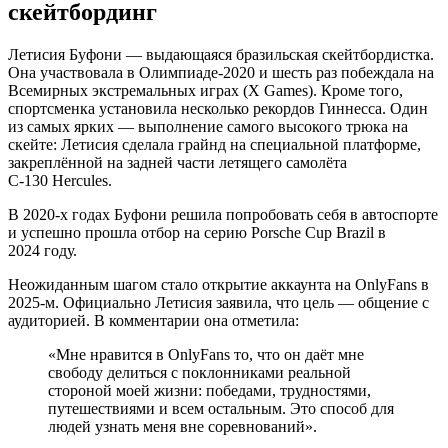
скейтбординг
Летисия Буфони — выдающаяся бразильская скейтбордистка.
Она участвовала в Олимпиаде‑2020 и шесть раз побеждала на
Всемирных экстремальных играх (X Games). Кроме того,
спортсменка установила несколько рекордов Гиннесса. Один
из самых ярких — выполнение самого высокого трюка на
скейте: Летисия сделала грайнд на специальной платформе,
закреплённой на задней части летящего самолёта
C‑130 Hercules.
В 2020‑х годах Буфони решила попробовать себя в автоспорте
и успешно прошла отбор на серию Porsche Cup Brazil в
2024 году.
Неожиданным шагом стало открытие аккаунта на OnlyFans в
2025‑м. Официально Летисия заявила, что цель — общение с
аудиторией. В комментарии она отметила:
«Мне нравится в OnlyFans то, что он даёт мне
свободу делиться с поклонниками реальной
стороной моей жизни: победами, трудностями,
путешествиями и всем остальным. Это способ для
людей узнать меня вне соревнований».