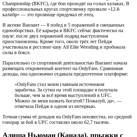
Championship (BKFC), где бои проходят на голых кулаках. В
профессиональных кругах спортсменку прозвали «12‑й
калибр» — это прозвище придумал её отец.
В активе Ванзант — 8 побед и 5 поражений в смешанных
единоборствах. Её карьера в BKFC сейчас фактически на
паузе: после двух поражений подряд выступления
приостановлены. Кроме того, около трёх лет Пейдж
участвовала в рестлинг‑шоу All Elite Wrestling и пробовала
силы в боксе.
Параллельно со спортивной деятельностью Ванзант начала
размещать откровенный контент на OnlyFans. Сравнивая
доходы, она однозначно отдавала предпочтение платформе:
«OnlyFans стал моим главным источником
заработка. За сутки на этой площадке я получала
больше, чем за всё время выступлений в UFC.
Можно ли меня назвать богатой? Пожалуй, да», —
отмечала Пейдж в одном из интервью.
Точная сумма её доходов на OnlyFans неизвестна, но средний
гонорар за бой в UFC составлял около 62,7 тысячи.
Алиша Ньюман (Канада), прыжки с