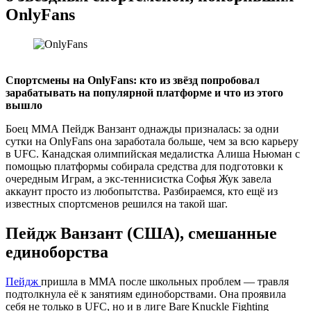
OnlyFans
Спортсмены на OnlyFans: кто из звёзд попробовал
зарабатывать на популярной платформе и что из этого
вышло
Боец ММА Пейдж Ванзант однажды призналась: за одни
сутки на OnlyFans она заработала больше, чем за всю карьеру
в UFC. Канадская олимпийская медалистка Алиша Ньюман с
помощью платформы собирала средства для подготовки к
очередным Играм, а экс‑теннисистка Софья Жук завела
аккаунт просто из любопытства. Разбираемся, кто ещё из
известных спортсменов решился на такой шаг.
Пейдж Ванзант (США), смешанные
единоборства
Пейдж
пришла в ММА после школьных проблем — травля
подтолкнула её к занятиям единоборствами. Она проявила
себя не только в UFC, но и в лиге Bare Knuckle Fighting