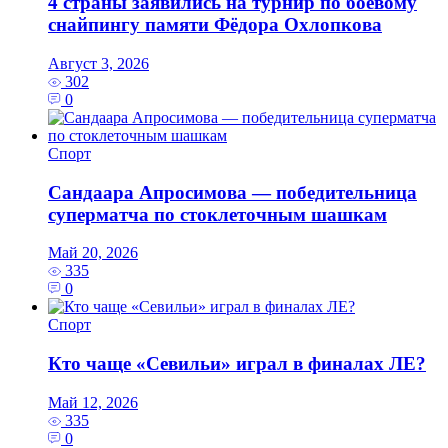
4 страны заявились на турнир по боевому
снайпингу памяти Фёдора Охлопкова
Август 3, 2026
302
0
Спорт
Сандаара Апросимова — победительница
суперматча по стоклеточным шашкам
Май 20, 2026
335
0
Спорт
Кто чаще «Севильи» играл в финалах ЛЕ?
Май 12, 2026
335
0