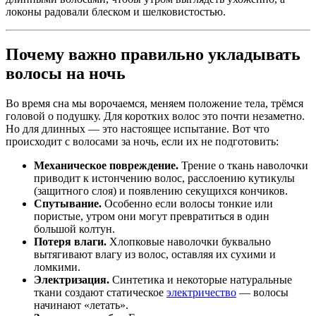
локоны радовали блеском и шелковистостью.
Почему важно правильно укладывать
волосы на ночь
Во время сна мы ворочаемся, меняем положение тела, трёмся
головой о подушку. Для коротких волос это почти незаметно.
Но для длинных — это настоящее испытание. Вот что
происходит с волосами за ночь, если их не подготовить:
Механическое повреждение.
Трение о ткань наволочки
приводит к истончению волос, расслоению кутикулы
(защитного слоя) и появлению секущихся кончиков.
Спутывание.
Особенно если волосы тонкие или
пористые, утром они могут превратиться в один
большой колтун.
Потеря влаги.
Хлопковые наволочки буквально
вытягивают влагу из волос, оставляя их сухими и
ломкими.
Электризация.
Синтетика и некоторые натуральные
ткани создают статическое
электричество
— волосы
начинают «летать».