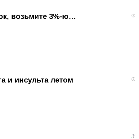
бок, возьмите 3%-ю…
i
та и инсульта летом
i