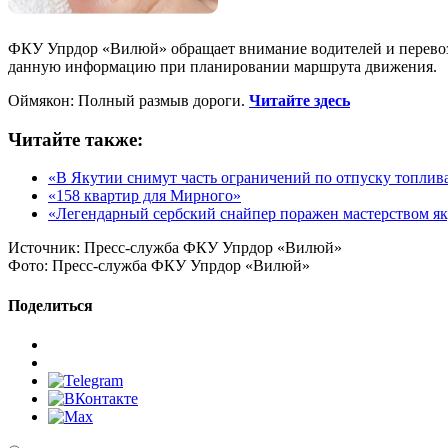
ФКУ Упрдор «Вилюй» обращает внимание водителей и перевозчи
данную информацию при планировании маршрута движения.
Оймякон: Полный размыв дороги.
Читайте здесь
Читайте также:
«В Якутии снимут часть ограничений по отпуску топлив
«158 квартир для Мирного»
«Легендарный сербский снайпер поражен мастерством як
Источник:
Пресс-служба ФКУ Упрдор «Вилюй»
Фото:
Пресс-служба ФКУ Упрдор «Вилюй»
Поделиться