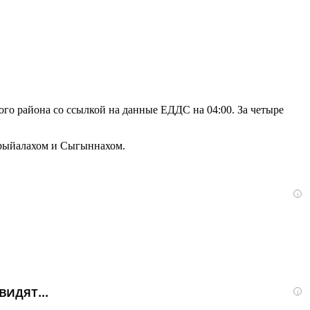
го района со ссылкой на данные ЕДДС на 04:00. За четыре
арыйалахом и Сыгыннахом.
i
идят...
i