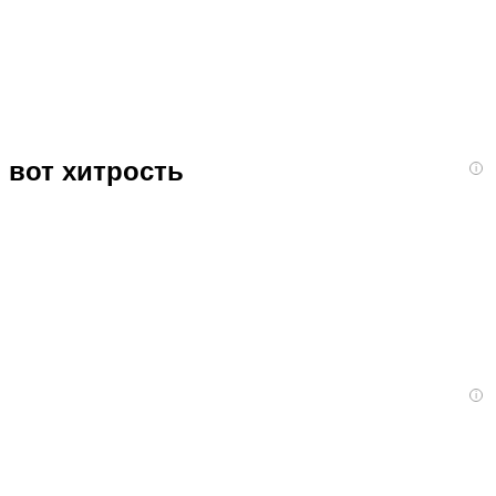
 вот хитрость
i
i