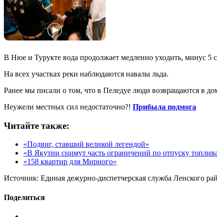
В Нюе и Турукте вода продолжает медленно уходить, минус 5 с
На всех участках реки наблюдаются навалы льда.
Ранее мы писали о том, что в Пеледуе люди возвращаются в дом
Неужели местных сил недостаточно?!
Прибыла подмога
Читайте также:
«Подвиг, ставший великой легендой»
«В Якутии снимут часть ограничений по отпуску топлив
«158 квартир для Мирного»
Источник:
Единая дежурно-диспетчерская служба Ленского ра
Поделиться