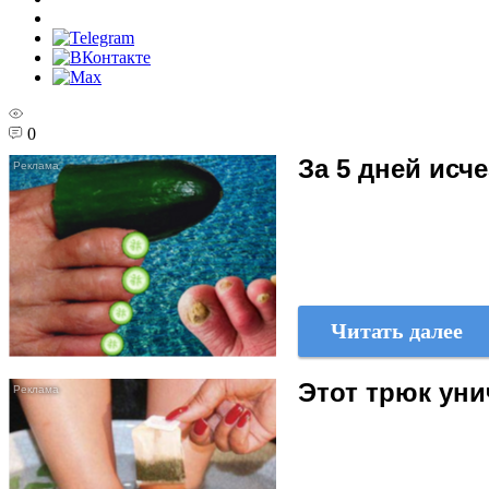
0
За 5 дней исч
Читать далее
Этот трюк уни