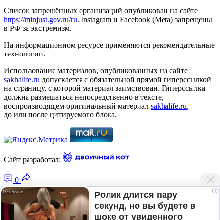
Список запрещённых организаций опубликован на сайте
https://minjust.gov.ru/ru
. Instagram и Facebook (Metа) запрещены
в РФ за экстремизм.
На информационном ресурсе применяются рекомендательные
технологии.
Использование материалов, опубликованных на сайте
sakhalife.ru
допускается с обязательной прямой гиперссылкой
на страницу, с которой материал заимствован. Гиперссылка
должна размещаться непосредственно в тексте,
воспроизводящем оригинальный материал
sakhalife.ru
,
до или после цитируемого блока.
Сайт разработал:
0
i
Ролик длится пару
секунд, но вы будете в
Главная — Новости Якутии и мира
шоке от увиденного