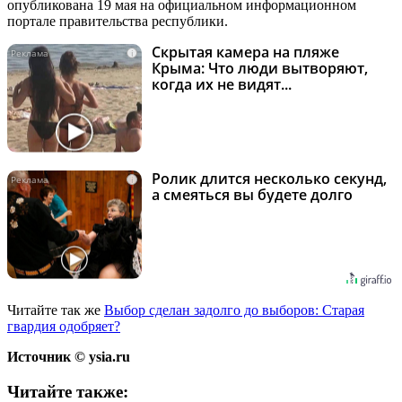
опубликована 19 мая на официальном информационном
портале правительства республики.
Скрытая камера на пляже
i
Крыма: Что люди вытворяют,
когда их не видят...
Ролик длится несколько секунд,
i
а смеяться вы будете долго
Читайте так же
Выбор сделан задолго до выборов: Старая
гвардия одобряет?
Источник ©
ysia
.
ru
Читайте также: