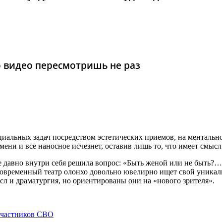
то видео пересмотришь не раз
циальных задач посредством эстетических приемов, на ментальн
ни и все наносное исчезнет, оставив лишь то, что имеет смысл
давно внутри себя решила вопрос: «Быть женой или не быть?…» 
временный театр олонхо довольно ювелирно ищет свой уникальн
сл и драматургия, но ориентированы они на «нового зрителя».
участников СВО