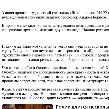
3 июня прошел студенческий спектакль «Лики олонхо» АИ-22 
руководителем спектакля является профессор Андрей Борисов.
В прологе спектакля к нам на сцену вышли десять девушек и дв
совершенно другое поколение, другие взгляды. Налицо русско
И каким же было моё удивление, когда они начали говорить по
сцену. В группе было несколько сахалярок (бааһынай), при вид
художественного выражения и петь тойук. Они смогли передать
интонации и ритмики речи, характерной для исполнения олонхо
Что же такое «Лики Олонхо» при ближайшем рассмотрении? Бе
Олонхо» является его злободневность, демократичность и остр
«языком олонхо», но больше изъясняется языком масс, максим
проблемы современности, такие как современный матриархат
Кыыс Ньургун абсолютно равная мужчине женщина богатырь. Он
мужчины и женщины. Но в конце концов они решают вопрос со
ставит себя выше. Всё по Эрику Берну: Я — хороший, ты — х
Ролик длится нескольк