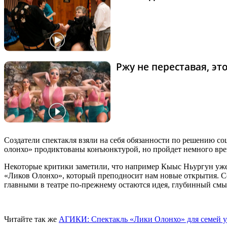
Ржу не переставая, э
Создатели спектакля взяли на себя обязанности по решению со
олонхо» продиктованы конъюнктурой, но пройдет немного време
Некоторые критики заметили, что например Кыыс Ньургун уже 
«Ликов Олонхо», который преподносит нам новые открытия. Со
главными в театре по-прежнему остаются идея, глубинный смы
Читайте так же
АГИКИ: Спектакль «Лики Олонхо» для семей 