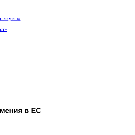
т якутян»
ают»
рмения в ЕС