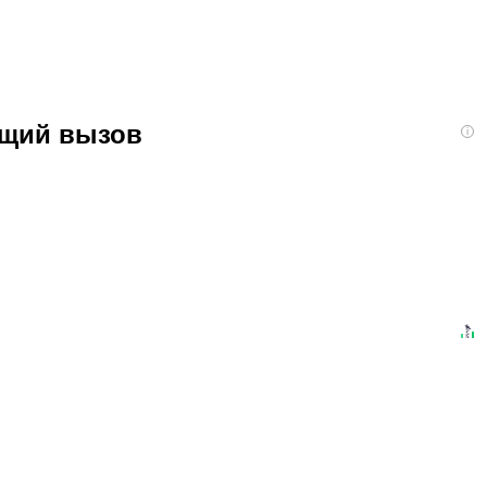
ящий вызов
i