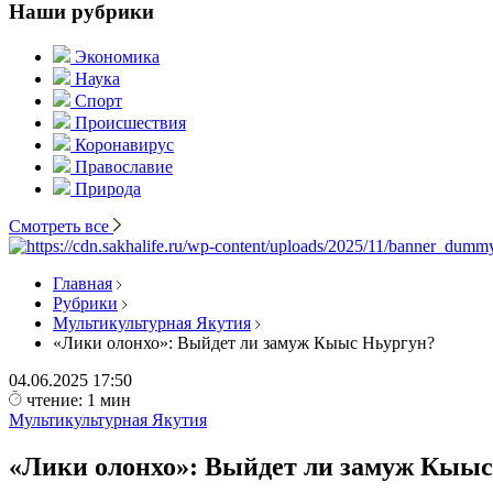
Наши рубрики
Экономика
Наука
Спорт
Происшествия
Коронавирус
Православие
Природа
Смотреть все
Главная
Рубрики
Мультикультурная Якутия
«Лики олонхо»: Выйдет ли замуж Кыыс Ньургун?
04.06.2025
17:50
чтение: 1 мин
Мультикультурная Якутия
«Лики олонхо»: Выйдет ли замуж Кыы