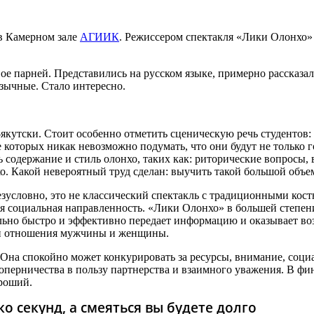
в Камерном зале
АГИИК
. Режиссером спектакля «Лики Олонхо»
ое парней. Представились на русском языке, примерно рассказали
язычные. Стало интересно.
-якутски. Стоит особенно отметить сценическую речь студентов
е которых никак невозможно подумать, что они будут не только 
 содержание и стиль олонхо, таких как: риторические вопросы,
. Какой невероятный труд сделан: выучить такой большой объем
зусловно, это не классический спектакль с традиционными кос
ая социальная направленность. «Лики Олонхо» в большей степен
ально быстро и эффективно передает информацию и оказывает в
 и отношения мужчины и женщины.
а спокойно может конкурировать за ресурсы, внимание, социал
перничества в пользу партнерства и взаимного уважения. В фи
ороший.
о секунд, а смеяться вы будете долго