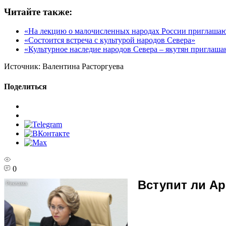
Читайте также:
«На лекцию о малочисленных народах России приглашаю
«Состоится встреча с культурой народов Севера»
«Культурное наследие народов Севера – якутян приглаш
Источник:
Валентина Расторгуева
Поделиться
0
Вступит ли А