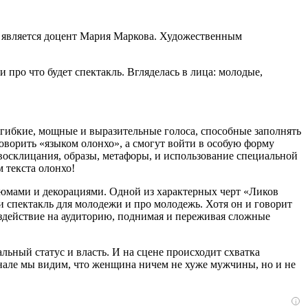
 является доцент Мария Маркова. Художественным
 про что будет спектакль. Вгляделась в лица: молодые,
: гибкие, мощные и выразительные голоса, способные заполнять
говорить «языком олонхо», а смогут войти в особую форму
 восклицания, образы, метафоры, и использование специальной
 текста олонхо!
тюмами и декорациями. Одной из характерных черт «Ликов
и спектакль для молодежи и про молодежь. Хотя он и говорит
оздействие на аудиторию, поднимая и переживая сложные
ьный статус и власть. И на сцене происходит схватка
нале мы видим, что женщина ничем не хуже мужчины, но и не
i