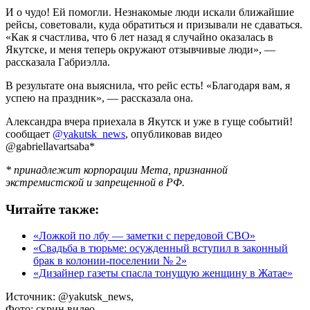
И о чудо! Ей помогли. Незнакомые люди искали ближайшие
рейсы, советовали, куда обратиться и призывали не сдаваться.
«Как я счастлива, что 6 лет назад я случайно оказалась в
Якутске, и меня теперь окружают отзывчивые люди», —
рассказала Габриэлла.
В результате она выяснила, что рейс есть! «Благодаря вам, я
успею на праздник», — рассказала она.
Александра вчера приехала в Якутск и уже в гуще событий!
сообщает
@yakutsk_news
, опубликовав видео
@gabriellavartsaba*
* принадлежит корпорации Мета, признанной
экстремистской и запрещенной в РФ.
Читайте также:
«Ложкой по лбу — заметки с передовой СВО»
«Свадьба в тюрьме: осужденный вступил в законный
брак в колонии-поселении № 2»
«Дизайнер газеты спасла тонущую женщину в Жатае»
Источник:
@yakutsk_news,
Фото:
скрин видео