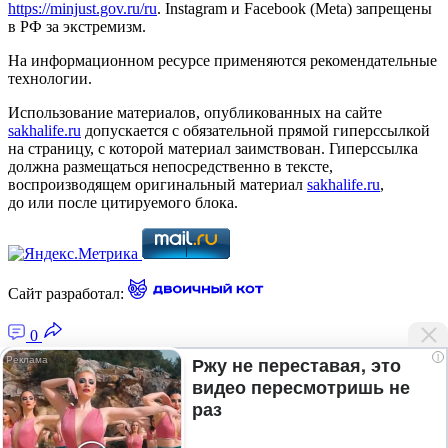
https://minjust.gov.ru/ru
. Instagram и Facebook (Metа) запрещены
в РФ за экстремизм.
На информационном ресурсе применяются рекомендательные
технологии.
Использование материалов, опубликованных на сайте
sakhalife.ru
допускается с обязательной прямой гиперссылкой
на страницу, с которой материал заимствован. Гиперссылка
должна размещаться непосредственно в тексте,
воспроизводящем оригинальный материал
sakhalife.ru
,
до или после цитируемого блока.
Сайт разработал:
0
i
Ржу не переставая, это
видео пересмотришь не
Главная — Новости Якутии и мира
раз
Лента новостей
Рубрики