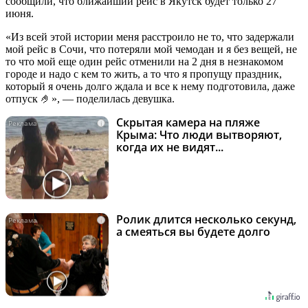
сообщили, что ближайший рейс в Якутск будет только 27
июня.
«Из всей этой истории меня расстроило не то, что задержали
мой рейс в Сочи, что потеряли мой чемодан и я без вещей, не
то что мой еще один рейс отменили на 2 дня в незнакомом
городе и надо с кем то жить, а то что я пропущу праздник,
который я очень долго ждала и все к нему подготовила, даже
отпуск 🤌», — поделилась девушка.
Скрытая камера на пляже
i
Крыма: Что люди вытворяют,
когда их не видят...
Ролик длится несколько секунд,
i
а смеяться вы будете долго