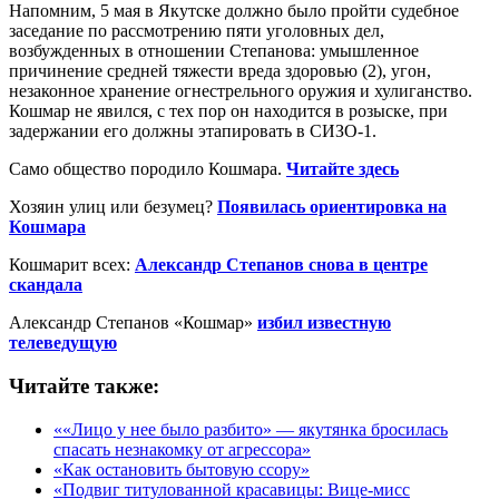
Напомним, 5 мая в Якутске должно было пройти судебное
заседание по рассмотрению пяти уголовных дел,
возбужденных в отношении Степанова: умышленное
причинение средней тяжести вреда здоровью (2), угон,
незаконное хранение огнестрельного оружия и хулиганство.
Кошмар не явился, с тех пор он находится в розыске, при
задержании его должны этапировать в СИЗО-1.
Само общество породило Кошмара.
Читайте здесь
Хозяин улиц или безумец?
Появилась ориентировка на
Кошмара
Кошмарит всех:
Александр Степанов снова в центре
скандала
Александр Степанов «Кошмар»
избил известную
телеведущую
Читайте также:
««Лицо у нее было разбито» — якутянка бросилась
спасать незнакомку от агрессора»
«Как остановить бытовую ссору»
«Подвиг титулованной красавицы: Вице-мисс