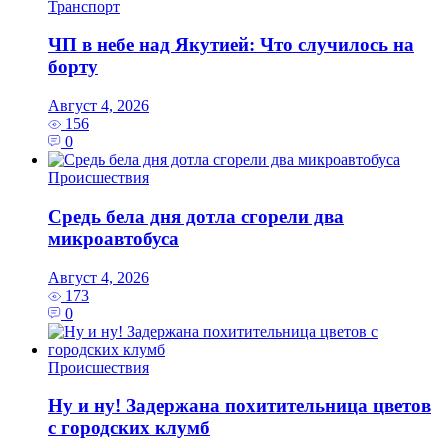
Транспорт
ЧП в небе над Якутией: Что случилось на
борту
Август 4, 2026
156
0
Происшествия
Средь бела дня дотла сгорели два
микроавтобуса
Август 4, 2026
173
0
Происшествия
Ну и ну! Задержана похитительница цветов
с городских клумб