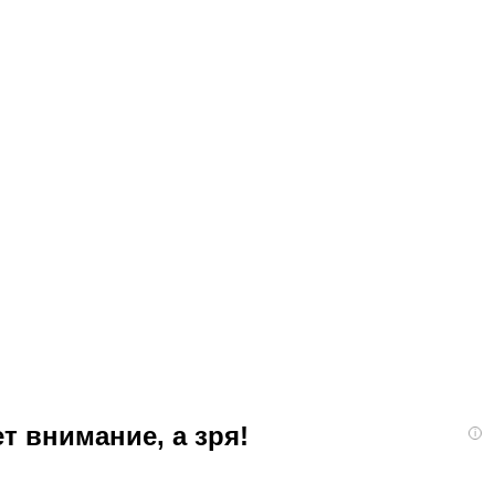
т внимание, а зря!
i