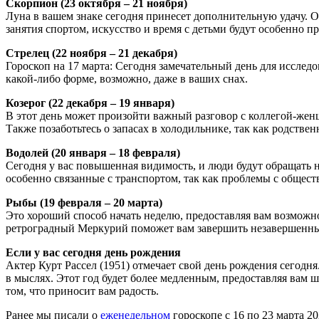
Скорпион (23 октября – 21 ноября)
Луна в вашем знаке сегодня принесет дополнительную удачу. О
занятия спортом, искусство и время с детьми будут особенно 
Стрелец (22 ноября – 21 декабря)
Гороскоп на 17 марта: Сегодня замечательный день для исслед
какой-либо форме, возможно, даже в ваших снах.
Козерог (22 декабря – 19 января)
В этот день может произойти важный разговор с коллегой-жен
Также позаботьтесь о запасах в холодильнике, так как родстве
Водолей (20 января – 18 февраля)
Сегодня у вас повышенная видимость, и люди будут обращать 
особенно связанные с транспортом, так как проблемы с общес
Рыбы (19 февраля – 20 марта)
Это хороший способ начать неделю, предоставляя вам возможнос
ретроградный Меркурий поможет вам завершить незавершенные
Если у вас сегодня день рождения
Актер Курт Рассел (1951) отмечает свой день рождения сегодн
в мыслях. Этот год будет более медленным, предоставляя вам 
том, что приносит вам радость.
Ранее мы писали о
еженедельном
гороскопе с 16 по 23 марта 20