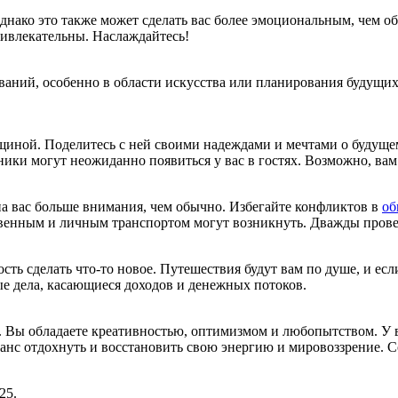
днако это также может сделать вас более эмоциональным, чем о
привлекательны. Наслаждайтесь!
ований, особенно в области искусства или планирования будущих
щиной. Поделитесь с ней своими надеждами и мечтами о будущем
нники могут неожиданно появиться у вас в гостях. Возможно, вам
на вас больше внимания, чем обычно. Избегайте конфликтов в
об
твенным и личным транспортом могут возникнуть. Дважды провер
ть сделать что-то новое. Путешествия будут вам по душе, и есл
 дела, касающиеся доходов и денежных потоков.
я. Вы обладаете креативностью, оптимизмом и любопытством. У ва
шанс отдохнуть и восстановить свою энергию и мировоззрение. С
25.