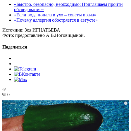
«Быстро, безопасно, необходимо: Приглашаем пройти
обследование»
«Если вода попала в ухо – советы врача»
«Почему аллергия обостряется в августе»
Источник:
Зоя ИГНАТЬЕВА
Фото:
предоставлено А.В.Ноговицыной.
Поделиться
0
i