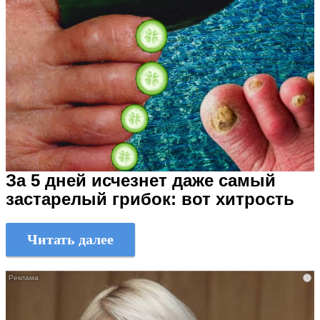
За 5 дней исчезнет даже самый
застарелый грибок: вот хитрость
Читать далее
i