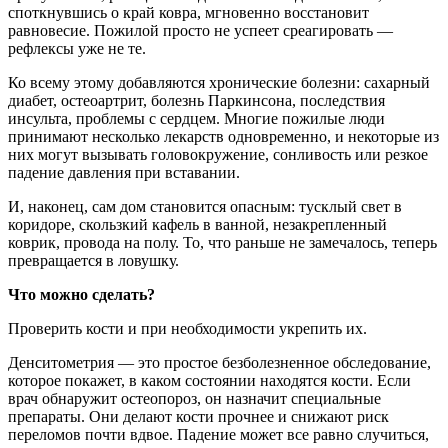
споткнувшись о край ковра, мгновенно восстановит
равновесие. Пожилой просто не успеет среагировать —
рефлексы уже не те.
Ко всему этому добавляются хронические болезни: сахарный
диабет, остеоартрит, болезнь Паркинсона, последствия
инсульта, проблемы с сердцем. Многие пожилые люди
принимают несколько лекарств одновременно, и некоторые из
них могут вызывать головокружение, сонливость или резкое
падение давления при вставании.
И, наконец, сам дом становится опасным: тусклый свет в
коридоре, скользкий кафель в ванной, незакрепленный
коврик, провода на полу. То, что раньше не замечалось, теперь
превращается в ловушку.
Что можно сделать?
Проверить кости и при необходимости укрепить их.
Денситометрия — это простое безболезненное обследование,
которое покажет, в каком состоянии находятся кости. Если
врач обнаружит остеопороз, он назначит специальные
препараты. Они делают кости прочнее и снижают риск
переломов почти вдвое. Падение может все равно случиться,