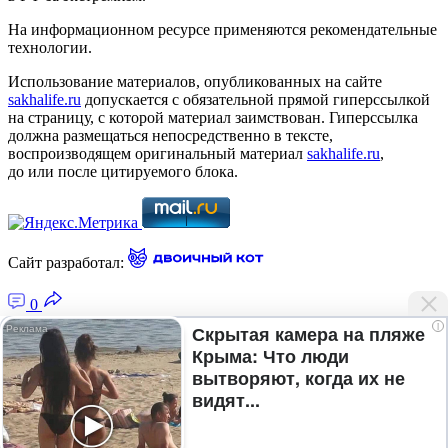
На информационном ресурсе применяются рекомендательные
технологии.
Использование материалов, опубликованных на сайте
sakhalife.ru
допускается с обязательной прямой гиперссылкой
на страницу, с которой материал заимствован. Гиперссылка
должна размещаться непосредственно в тексте,
воспроизводящем оригинальный материал
sakhalife.ru
,
до или после цитируемого блока.
Сайт разработал:
0
i
Скрытая камера на пляже
Крыма: Что люди
Главная — Новости Якутии и мира
вытворяют, когда их не
Лента новостей
видят...
Рубрики
Подписка