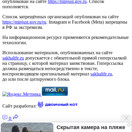
опубликован на сайте
https://minjust.gov.ru
. Список
пополняется.
Список запрещённых организаций опубликован на сайте
https://minjust.gov.ru/ru
. Instagram и Facebook (Metа) запрещены
в РФ за экстремизм.
На информационном ресурсе применяются рекомендательные
технологии.
Использование материалов, опубликованных на сайте
sakhalife.ru
допускается с обязательной прямой гиперссылкой
на страницу, с которой материал заимствован. Гиперссылка
должна размещаться непосредственно в тексте,
воспроизводящем оригинальный материал
sakhalife.ru
,
до или после цитируемого блока.
Сайт разработал:
0
i
Скрытая камера на пляже