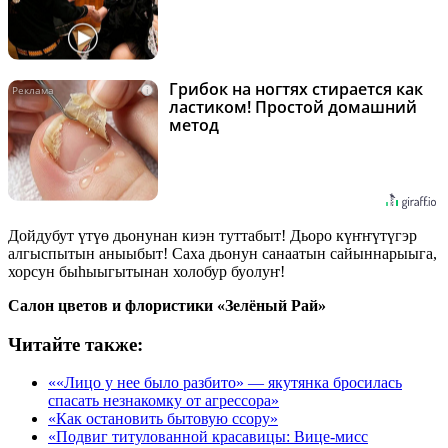
Грибок на ногтях стирается как
i
ластиком! Простой домашний
метод
Дойдубут үтүө дьонунан киэн туттабыт! Дьоро күҥҥүтүгэр
алгыспытын аныыбыт! Саха дьонун санаатын сайыннарыыга,
хорсун быһыыгытынан холобур буолуҥ!
Салон цветов и флористики «Зелёный Рай»
Читайте также:
««Лицо у нее было разбито» — якутянка бросилась
спасать незнакомку от агрессора»
«Как остановить бытовую ссору»
«Подвиг титулованной красавицы: Вице-мисс