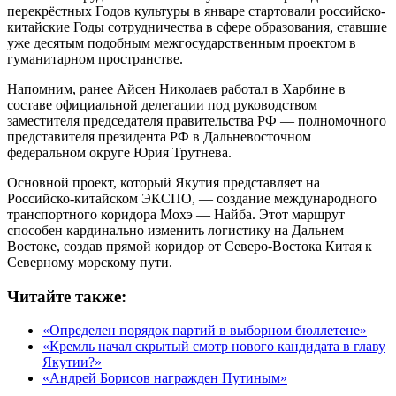
перекрёстных Годов культуры в январе стартовали российско-
китайские Годы сотрудничества в сфере образования, ставшие
уже десятым подобным межгосударственным проектом в
гуманитарном пространстве.
Напомним, ранее Айсен Николаев работал в Харбине в
составе официальной делегации под руководством
заместителя председателя правительства РФ — полномочного
представителя президента РФ в Дальневосточном
федеральном округе Юрия Трутнева.
Основной проект, который Якутия представляет на
Российско-китайском ЭКСПО, — создание международного
транспортного коридора Мохэ — Найба. Этот маршрут
способен кардинально изменить логистику на Дальнем
Востоке, создав прямой коридор от Северо-Востока Китая к
Северному морскому пути.
Читайте также:
«Определен порядок партий в выборном бюллетене»
«Кремль начал скрытый смотр нового кандидата в главу
Якутии?»
«Андрей Борисов награжден Путиным»