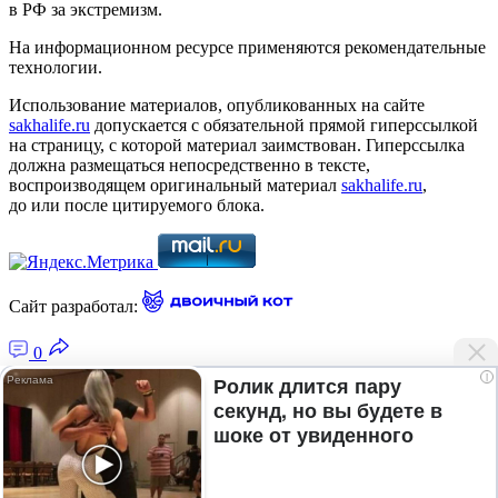
в РФ за экстремизм.
На информационном ресурсе применяются рекомендательные
технологии.
Использование материалов, опубликованных на сайте
sakhalife.ru
допускается с обязательной прямой гиперссылкой
на страницу, с которой материал заимствован. Гиперссылка
должна размещаться непосредственно в тексте,
воспроизводящем оригинальный материал
sakhalife.ru
,
до или после цитируемого блока.
Сайт разработал:
0
i
Ролик длится пару
секунд, но вы будете в
Главная — Новости Якутии и мира
шоке от увиденного
Лента новостей
Рубрики
Подписка