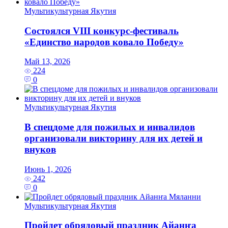
Мультикультурная Якутия
Состоялся VIII конкурс-фестиваль
«Единство народов ковало Победу»
Май 13, 2026
224
0
Мультикультурная Якутия
В спецдоме для пожилых и инвалидов
организовали викторину для их детей и
внуков
Июнь 1, 2026
242
0
Мультикультурная Якутия
Пройдет обрядовый праздник Айанҥа