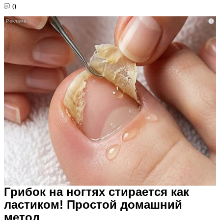
0
i
Грибок на ногтях стирается как
ластиком! Простой домашний
метод