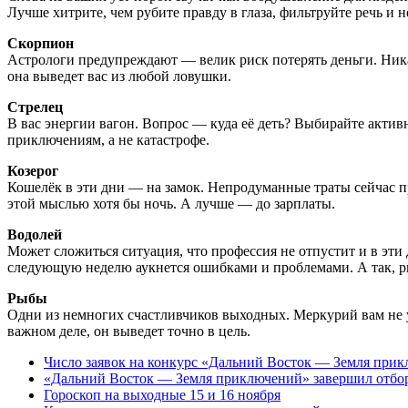
Лучше хитрите, чем рубите правду в глаза, фильтруйте речь и н
Скорпион
Астрологи предупреждают — велик риск потерять деньги. Ни
она выведет вас из любой ловушки.
Стрелец
В вас энергии вагон. Вопрос — куда её деть? Выбирайте актив
приключениям, а не катастрофе.
Козерог
Кошелёк в эти дни — на замок. Непродуманные траты сейчас пр
этой мыслью хотя бы ночь. А лучше — до зарплаты.
Водолей
Может сложиться ситуация, что профессия не отпустит и в эти
следующую неделю аукнется ошибками и проблемами. А так, р
Рыбы
Одни из немногих счастливчиков выходных. Меркурий вам не ус
важном деле, он выведет точно в цель.
Число заявок на конкурс «Дальний Восток — Земля прик
«Дальний Восток — Земля приключений» завершил отбор
Гороскоп на выходные 15 и 16 ноября