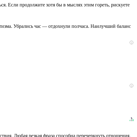
ься. Если продолжите хотя бы в мыслях этим гореть, рискуете
натизма. Убрались час — отдохнули полчаса. Наилучший баланс
i
i
ствия. Любая резкая фраза способна перечеркнуть отношения.