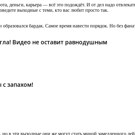
та, деньги, карьера — всё это подождёт. И от дел надо отвлекат
оведите выходные с теми, кто вас любит просто так.
 и образовался бардак. Самое время навести порядок. Но без фа
гла! Видео не оставит равнодушным
 с запахом!
, но в эти выходные они же могут стать миной замедленного дей