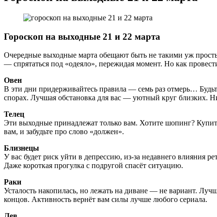
Гороскоп на выходные 21 и 22 марта
Очередные выходные марта обещают быть не такими уж прос
— спрятаться под «одеяло», пережидая момент. Но как провести
Овен
В эти дни придерживайтесь правила — семь раз отмерь… Будьт
спорах. Лучшая обстановка для вас — уютный круг близких. Н
Телец
Эти выходные принадлежат только вам. Хотите шопинг? Купите 
вам, и забудьте про слово «должен».
Близнецы
У вас будет риск уйти в депрессию, из-за недавнего влияния р
Даже короткая прогулка с подругой спасёт ситуацию.
Раки
Усталость накопилась, но лежать на диване — не вариант. Лучш
концов. Активность вернёт вам силы лучше любого сериала.
Лев