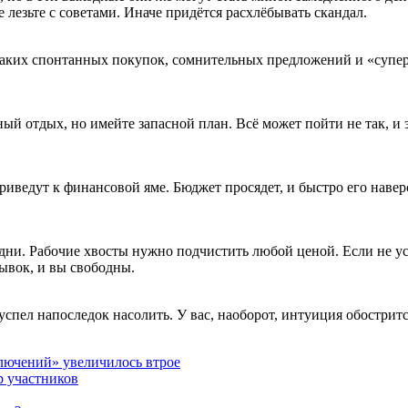
е лезьте с советами. Иначе придётся расхлёбывать скандал.
каких спонтанных покупок, сомнительных предложений и «суп
ный отдых, но имейте запасной план. Всё может пойти не так, и
иведут к финансовой яме. Бюджет просядет, и быстро его наверс
 дни. Рабочие хвосты нужно подчистить любой ценой. Если не у
ывок, и вы свободны.
пел напоследок насолить. У вас, наоборот, интуиция обострится
лючений» увеличилось втрое
 участников