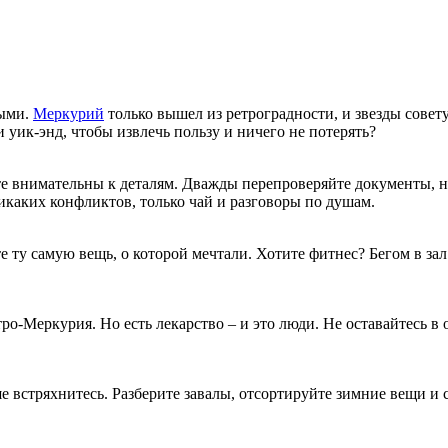
тыми.
Меркурий
только вышел из ретроградности, и звезды сове
 уик-энд, чтобы извлечь пользу и ничего не потерять?
е внимательны к деталям. Дважды перепроверяйте документы, не
икаких конфликтов, только чай и разговоры по душам.
ту самую вещь, о которой мечтали. Хотите фитнес? Бегом в зал.
етро-Меркурия. Но есть лекарство – и это люди. Не оставайтесь
е встряхнитесь. Разберите завалы, отсортируйте зимние вещи и 