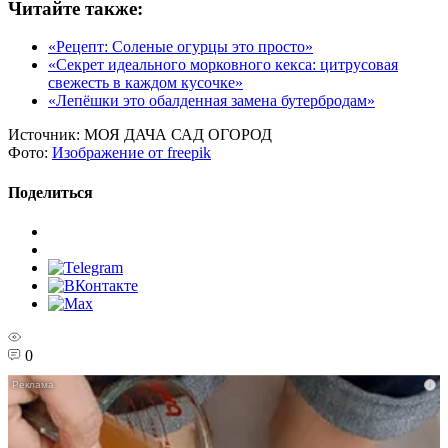
Читайте также:
«Рецепт: Соленые огурцы это просто»
«Секрет идеального морковного кекса: цитрусовая
свежесть в каждом кусочке»
«Лепёшки это обалденная замена бутербродам»
Источник:
МОЯ ДАЧА САД ОГОРОД
Фото:
Изображение от freepik
Поделиться
0
i