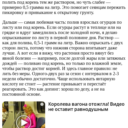
полить под корень тем же раствором, но чуть слабее —
примерно 0,5 грамма на литр. Это помогает сеянцам пережить
пикировку и привыкание к открытому грунту.
Дальше — самая любимая часть: полив взрослых огурцов по
листу или под корень. Если огурцы растут в теплице или на
грядке и вдруг замедлились после холодной ночи, я делаю
опрыскивание по листу в первой половине дня. Раствор —
как для полива, 0,5-1 грамм на литр. Важно опрыскать с двух
сторон листа, потому что нижняя сторона впитывает даже
лучше. А вот если я вижу, что растения просто вянут без
явной болезни — например, после долгой жары или затяжных
дождей — поливаю под корень, но только по влажной земле,
чтобы раствор достиг корней. И здесь главное правило: не
лить без меры. Одного-двух раз за сезон с интервалом в 2-3
недели обычно достаточно. Чаще использовать янтарную
кислоту не стоит — растение привыкает и перестаёт
реагировать. Это как допинг: хорош по делу, а не на
постоянной основе.
Королева вагона отожгла! Видео
i
не оставит равнодушным