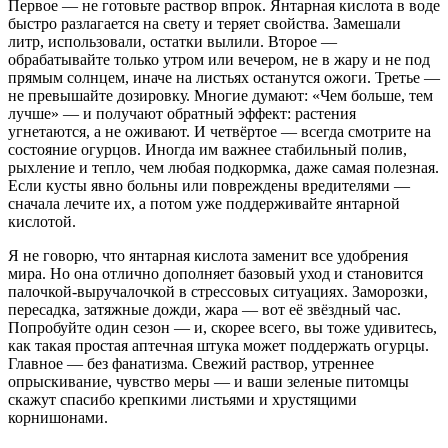
Первое — не готовьте раствор впрок. Янтарная кислота в воде
быстро разлагается на свету и теряет свойства. Замешали
литр, использовали, остатки вылили. Второе —
обрабатывайте только утром или вечером, не в жару и не под
прямым солнцем, иначе на листьях останутся ожоги. Третье —
не превышайте дозировку. Многие думают: «Чем больше, тем
лучше» — и получают обратный эффект: растения
угнетаются, а не оживают. И четвёртое — всегда смотрите на
состояние огурцов. Иногда им важнее стабильный полив,
рыхление и тепло, чем любая подкормка, даже самая полезная.
Если кусты явно больны или повреждены вредителями —
сначала лечите их, а потом уже поддерживайте янтарной
кислотой.
Я не говорю, что янтарная кислота заменит все удобрения
мира. Но она отлично дополняет базовый уход и становится
палочкой-выручалочкой в стрессовых ситуациях. Заморозки,
пересадка, затяжные дожди, жара — вот её звёздный час.
Попробуйте один сезон — и, скорее всего, вы тоже удивитесь,
как такая простая аптечная штука может поддержать огурцы.
Главное — без фанатизма. Свежий раствор, утреннее
опрыскивание, чувство меры — и ваши зеленые питомцы
скажут спасибо крепкими листьями и хрустящими
корнишонами.