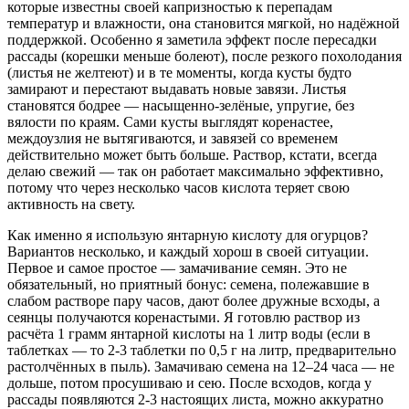
которые известны своей капризностью к перепадам
температур и влажности, она становится мягкой, но надёжной
поддержкой. Особенно я заметила эффект после пересадки
рассады (корешки меньше болеют), после резкого похолодания
(листья не желтеют) и в те моменты, когда кусты будто
замирают и перестают выдавать новые завязи. Листья
становятся бодрее — насыщенно-зелёные, упругие, без
вялости по краям. Сами кусты выглядят коренастее,
междоузлия не вытягиваются, и завязей со временем
действительно может быть больше. Раствор, кстати, всегда
делаю свежий — так он работает максимально эффективно,
потому что через несколько часов кислота теряет свою
активность на свету.
Как именно я использую янтарную кислоту для огурцов?
Вариантов несколько, и каждый хорош в своей ситуации.
Первое и самое простое — замачивание семян. Это не
обязательный, но приятный бонус: семена, полежавшие в
слабом растворе пару часов, дают более дружные всходы, а
сеянцы получаются коренастыми. Я готовлю раствор из
расчёта 1 грамм янтарной кислоты на 1 литр воды (если в
таблетках — то 2-3 таблетки по 0,5 г на литр, предварительно
растолчённых в пыль). Замачиваю семена на 12–24 часа — не
дольше, потом просушиваю и сею. После всходов, когда у
рассады появляются 2-3 настоящих листа, можно аккуратно