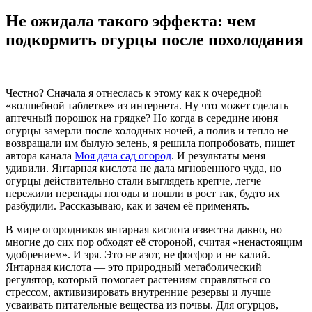
Не ожидала такого эффекта: чем
подкормить огурцы после похолодания
Честно? Сначала я отнеслась к этому как к очередной
«волшебной таблетке» из интернета. Ну что может сделать
аптечный порошок на грядке? Но когда в середине июня
огурцы замерли после холодных ночей, а полив и тепло не
возвращали им былую зелень, я решила попробовать, пишет
автора канала
Моя дача сад огород
. И результаты меня
удивили. Янтарная кислота не дала мгновенного чуда, но
огурцы действительно стали выглядеть крепче, легче
пережили перепады погоды и пошли в рост так, будто их
разбудили. Рассказываю, как и зачем её применять.
В мире огородников янтарная кислота известна давно, но
многие до сих пор обходят её стороной, считая «ненастоящим
удобрением». И зря. Это не азот, не фосфор и не калий.
Янтарная кислота — это природный метаболический
регулятор, который помогает растениям справляться со
стрессом, активизировать внутренние резервы и лучше
усваивать питательные вещества из почвы. Для огурцов,