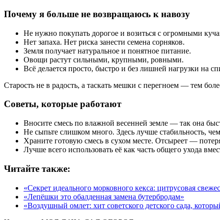
Почему я больше не возвращаюсь к навозу
Не нужно покупать дорогое и возиться с огромными куча
Нет запаха. Нет риска занести семена сорняков.
Земля получает натуральное и понятное питание.
Овощи растут сильными, крупными, ровными.
Всё делается просто, быстро и без лишней нагрузки на сп
Старость не в радость, а таскать мешки с перегноем — тем боле
Советы, которые работают
Вносите смесь по влажной весенней земле — так она быст
Не сыпьте слишком много. Здесь лучше стабильность, чем
Храните готовую смесь в сухом месте. Отсыреет — потер
Лучше всего использовать её как часть общего ухода вмес
Читайте также:
«Секрет идеального морковного кекса: цитрусовая свеже
«Лепёшки это обалденная замена бутербродам»
«Воздушный омлет: хит советского детского сада, которы