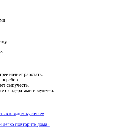
ми.
ину.
е.
рее начнёт работать.
 перебор.
яет сыпучесть.
те с сидератами и мульчей.
сть в каждом кусочке»
й легко повторить дома»