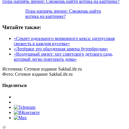
Пора напрячь зрение: Сможешь найти котика на картинке?
Пора напрячь зрение: Сможешь найти
котика на картинке?
Читайте также:
«Секрет идеального морковного кекса: цитрусовая
свежесть в каждом кусочке»
«Лепёшки это обалденная замена бутербродам»
«Воздушный омлет: хит советского детского сада,
который легко повторить дома»
Источник:
Сетевое издание SakhaLife.ru
Фото:
Сетевое издание SakhaLife.ru
Поделиться