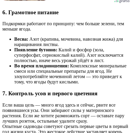
6. Грамотное питание
Подкормки работают по принципу: чем больше зелени, тем
меньше ягода.
Весна:
Азот (крапива, мочевина, навозная жижа) для
наращивания листвы.
Появление бутонов:
Калий и фосфор (зола,
суперфосфат, сернокислый калий). Азот исключается
полностью, иначе весь урожай уйдёт в лист.
Во время плодоношения:
Комплексные минеральные
смеси или специальные препараты для ягод. Не
злоупотребляйте мочевиной летом — это приведет к
тому, что ягоды будут кислыми.
7. Контроль усов и первого цветения
Если ваша цель — много ягод здесь и сейчас, рвите все
появившиеся усы. Они забирают силы у материнского
растения. Если же хотите размножить сорт — оставьте пару
лучших розеток, остальные удалите сразу.
Опытные садоводы советуют срезать первые цветы в первый
год жизни куста. Это жестокое действие заставляет корень