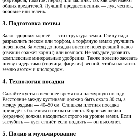
(картофеля, томатов, перца) или малины, так как они имеют
общих вредителей. Лучший предшественник — лук, чеснок,
бобовые или зелень.
3. Подготовка почвы
Залог здоровья корней — это структура земли. Глину надо
разрыхлить песком или торфом, а торфяную землю улучшить
перегноем. За месяц до посадки внесите перепревший навоз
(свежий сожжёт корни!) или компост. Не забудьте добавить
комплексные минеральные удобрения. Также полезно засевать
почву сидератами (горчица, фацелия) весной, чтобы насытить
землю азотом и кислородом.
4. Технология посадки
Сажайте кусты в вечернее время или пасмурную погоду.
Расстояние между кустиками должно быть около 30 см, а
между рядами — 40–50 см. Слишком плотная посадка
приведёт к болезням и нехватке света. Корневая шейка
(сердечко) должна находиться строго на уровне земли. Если
заглубить — куст сгниёт, если поднять — он высохнет.
5. Полив и мульчирование