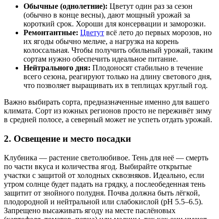
Обычные (однолетние):
Цветут один раз за сезон
(обычно в конце весны), дают мощный урожай за
короткий срок. Хороши для консервации и заморозки.
Ремонтантные:
Цветут
всё лето до первых морозов, но
их ягоды обычно мельче, а нагрузка на корень
колоссальная. Чтобы получить обильный урожай, таким
сортам нужно обеспечить идеальное питание.
Нейтрального дня:
Плодоносят стабильно в течение
всего сезона, реагируют только на длину светового дня,
что позволяет выращивать их в теплицах круглый год.
Важно выбирать сорта, предназначенные именно для вашего
климата. Сорт из южных регионов просто не переживёт зиму
в средней полосе, а северный может не успеть отдать урожай.
2. Освещение и место посадки
Клубника — растение светолюбивое. Тень для неё — смерть
по части вкуса и количества ягод. Выбирайте открытые
участки с защитой от холодных сквозняков. Идеально, если
утром солнце будет падать на грядку, а послеобеденная тень
защитит от знойного полудня. Почва должна быть лёгкой,
плодородной и нейтральной или слабокислой (pH 5.5–6.5).
Запрещено высаживать ягоду на месте паслёновых