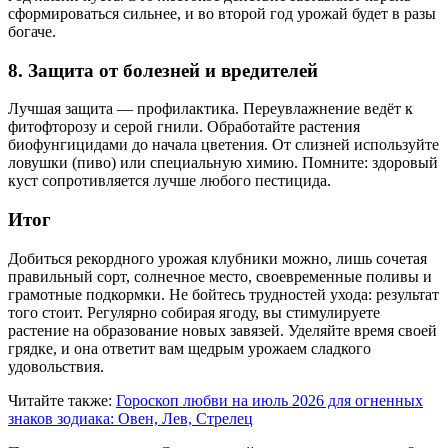
сформироваться сильнее, и во второй год урожай будет в разы
богаче.
8. Защита от болезней и вредителей
Лучшая защита — профилактика. Переувлажнение ведёт к
фитофторозу и серой гнили. Обработайте растения
биофунгицидами до начала цветения. От слизней используйте
ловушки (пиво) или специальную химию. Помните: здоровый
куст сопротивляется лучше любого пестицида.
Итог
Добиться рекордного урожая клубники можно, лишь сочетая
правильный сорт, солнечное место, своевременные поливы и
грамотные подкормки. Не бойтесь трудностей ухода: результат
того стоит. Регулярно собирая ягоду, вы стимулируете
растение на образование новых завязей. Уделяйте время своей
грядке, и она ответит вам щедрым урожаем сладкого
удовольствия.
Читайте также:
Гороскоп любви на июль 2026 для огненных
знаков зодиака: Овен, Лев, Стрелец