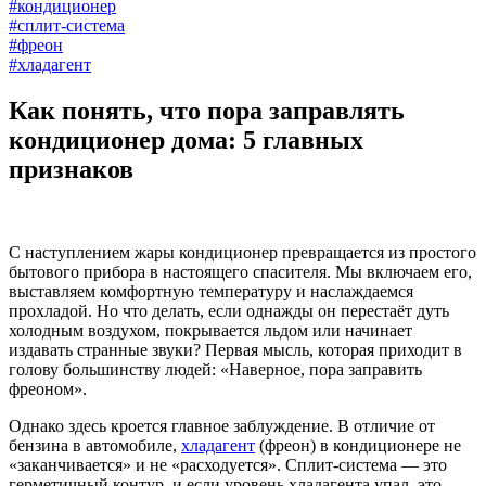
#кондиционер
#сплит-система
#фреон
#хладагент
Как понять, что пора заправлять
кондиционер дома: 5 главных
признаков
С наступлением жары кондиционер превращается из простого
бытового прибора в настоящего спасителя. Мы включаем его,
выставляем комфортную температуру и наслаждаемся
прохладой. Но что делать, если однажды он перестаёт дуть
холодным воздухом, покрывается льдом или начинает
издавать странные звуки? Первая мысль, которая приходит в
голову большинству людей: «Наверное, пора заправить
фреоном».
Однако здесь кроется главное заблуждение. В отличие от
бензина в автомобиле,
хладагент
(фреон) в кондиционере не
«заканчивается» и не «расходуется». Сплит-система — это
герметичный контур, и если уровень хладагента упал, это