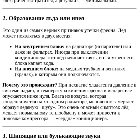
электричество тратится, а результат — минимальный.
2. Образование льда или инея
Это один из самых верных признаков утечки фреона. Лёд
может появляться в двух местах:
На внутреннем блоке:
на радиаторе (испарителе) или
даже на фильтрах. Иногда при выключении
кондиционера этот лёд начинает таять, и с внутреннего
блока капает вода.
На внешнем блоке:
на медных трубках и вентилях
(кранах), к которым они подключаются.
Почему это происходит?
При нехватке хладагента давление в
системе падает, и температура кипения фреона в испарителе
опускается ниже нуля. Влага из воздуха, которая
конденсируется на холодном радиаторе, мгновенно замерзает,
образуя ледяную «шубу». Это очень опасный симптом: лёд
мешает нормальному теплообмену и может привести к
поломке компрессора — «сердца» кондиционера.
3. Шипящие или булькающие звуки