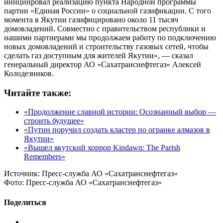
инициировал реализацию пункта Народной программы
партии «Единая России» о социальной газификации. С того
момента в Якутии газифицировано около 11 тысяч
домовладений. Совместно с правительством республики и
нашими партнерами мы продолжаем работу по подключению
новых домовладений и строительству газовых сетей, чтобы
сделать газ доступным для жителей Якутии», — сказал
генеральный директор АО «Сахатранснефтегаз» Алексей
Колодезников.
Читайте также:
«Продолжение славной истории: Осознанный выбор —
строить будущее»
«Путин поручил создать кластер по огранке алмазов в
Якутии»
«Вышел якутский хоррор Kindawn: The Parish
Remembers»
Источник:
Пресс-служба АО «Сахатранснефтегаз»
Фото:
Пресс-служба АО «Сахатранснефтегаз»
Поделиться