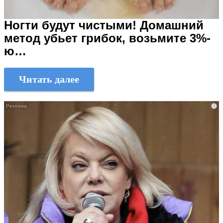
Ногти будут чистыми! Домашний
метод убьет грибок, возьмите 3%-
ю…
Читать далее
i