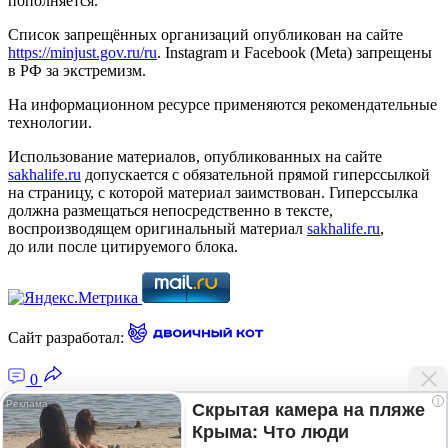
пополняется.
Список запрещённых организаций опубликован на сайте
https://minjust.gov.ru/ru
. Instagram и Facebook (Metа) запрещены
в РФ за экстремизм.
На информационном ресурсе применяются рекомендательные
технологии.
Использование материалов, опубликованных на сайте
sakhalife.ru
допускается с обязательной прямой гиперссылкой
на страницу, с которой материал заимствован. Гиперссылка
должна размещаться непосредственно в тексте,
воспроизводящем оригинальный материал
sakhalife.ru
,
до или после цитируемого блока.
Сайт разработал:
0
i
Скрытая камера на пляже
Крыма: Что люди
Главная — Новости Якутии и мира