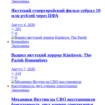
Экономика
Якутский супергеройский фильм собрал 10
млн рублей через ЦФА
Август 4, 2026
105
0
Экономика
Вышел якутский хоррор Kindawn: The
Parish Remembers
Август 7, 2026
114
0
Экономика
Механики Якутии на СВО восстановили
боеготовность двух единиц спецтехники