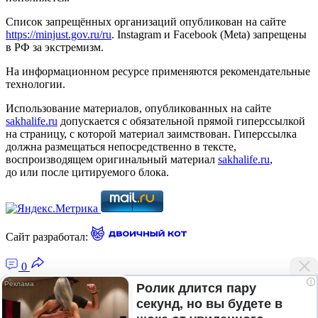
Список запрещённых организаций опубликован на сайте
https://minjust.gov.ru/ru
. Instagram и Facebook (Metа) запрещены
в РФ за экстремизм.
На информационном ресурсе применяются рекомендательные
технологии.
Использование материалов, опубликованных на сайте
sakhalife.ru
допускается с обязательной прямой гиперссылкой
на страницу, с которой материал заимствован. Гиперссылка
должна размещаться непосредственно в тексте,
воспроизводящем оригинальный материал
sakhalife.ru
,
до или после цитируемого блока.
Сайт разработал:
0
i
Ролик длится пару
секунд, но вы будете в
Главная — Новости Якутии и мира