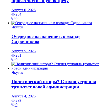
провел экстренную встречу
Август 6, 2026
234
0
Якутск
Очередное назначение в команде
Садовникова
Август 5, 2026
281
0
Якутск
Политический шторм? Стихия устроила
трэш-тест новой администрации
Август 4, 2026
288
0