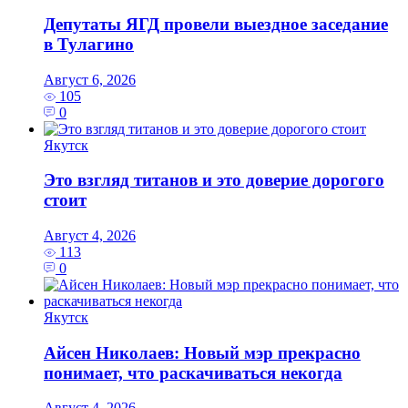
Депутаты ЯГД провели выездное заседание
в Тулагино
Август 6, 2026
105
0
Якутск
Это взгляд титанов и это доверие дорогого
стоит
Август 4, 2026
113
0
Якутск
Айсен Николаев: Новый мэр прекрасно
понимает, что раскачиваться некогда
Август 4, 2026