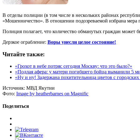
В отделы полиции (в том числе в нескольких районах республ
«Мошенничество». В отношении подозреваемой избрана мера п
Полиция полагает, что количество обманутых граждан может б
Дерзкое ограбление:
Воры унесли целое состояние!
Читайте также:
«Грохот в небе потряс сегодня Москву: что это было?»
«Подлая афера: у матери погибшего бойца выманили 5 м
«Ну и ну! Задержана похитительница цветов с городских
Источник:
МВД Якутии
Фото:
Image by heatherbarnes on Magnific
Поделиться