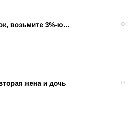
бок, возьмите 3%-ю…
i
вторая жена и дочь
i