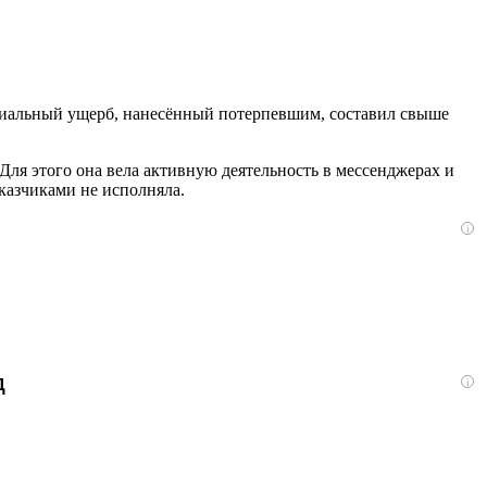
риальный ущерб, нанесённый потерпевшим, составил свыше
Для этого она вела активную деятельность в мессенджерах и
аказчиками не исполняла.
i
д
i