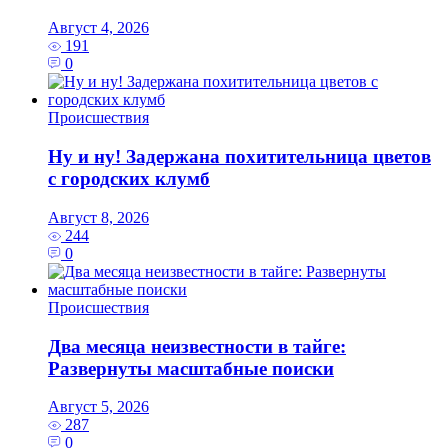
Август 4, 2026
191
0
Происшествия
Ну и ну! Задержана похитительница цветов
с городских клумб
Август 8, 2026
244
0
Происшествия
Два месяца неизвестности в тайге:
Развернуты масштабные поиски
Август 5, 2026
287
0