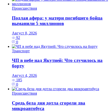
Происшествия
Подлая афера: у матери погибшего бойца
выманили 5 миллионов
Август 8, 2026
92
0
Транспорт
ЧП в небе над Якутией: Что случилось на
борту
Август 4, 2026
185
0
Происшествия
Средь бела дня дотла сгорели два
микроавтобуса