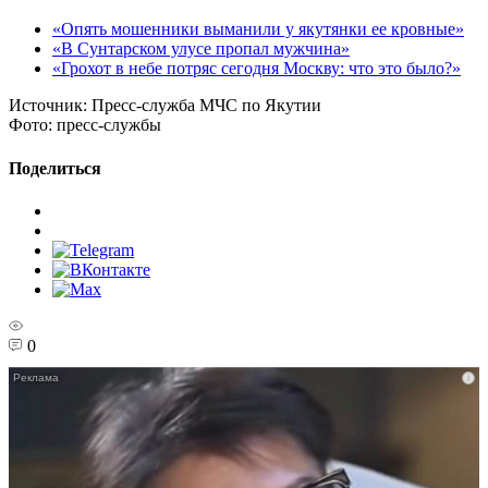
«Опять мошенники выманили у якутянки ее кровные»
«В Сунтарском улусе пропал мужчина»
«Грохот в небе потряс сегодня Москву: что это было?»
Источник:
Пресс-служба МЧС по Якутии
Фото:
пресс-службы
Поделиться
0
i