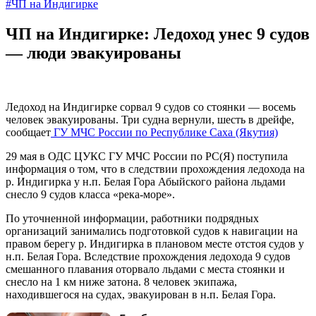
#ЧП на Индигирке
ЧП на Индигирке: Ледоход унес 9 судов
— люди эвакуированы
Ледоход на Индигирке сорвал 9 судов со стоянки — восемь
человек эвакуированы. Три судна вернули, шесть в дрейфе,
сообщает
ГУ МЧС России по Республике Саха (Якутия)
29 мая в ОДС ЦУКС ГУ МЧС России по РС(Я) поступила
информация о том, что в следствии прохождения ледохода на
р. Индигирка у н.п. Белая Гора Абыйского района льдами
снесло 9 судов класса «река-море».
По уточненной информации, работники подрядных
организаций занимались подготовкой судов к навигации на
правом берегу р. Индигирка в плановом месте отстоя судов у
н.п. Белая Гора. Вследствие прохождения ледохода 9 судов
смешанного плавания оторвало льдами с места стоянки и
снесло на 1 км ниже затона. 8 человек экипажа,
находившегося на судах, эвакуирован в н.п. Белая Гора.