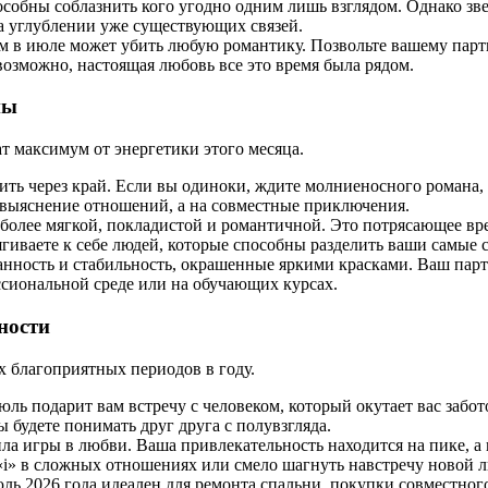
особны соблазнить кого угодно одним лишь взглядом. Однако з
а углублении уже существующих связей.
м в июле может убить любую романтику. Позвольте вашему пар
возможно, настоящая любовь все это время была рядом.
ны
 максимум от энергетики этого месяца.
бить через край. Если вы одиноки, ждите молниеносного романа,
выяснение отношений, а на совместные приключения.
 более мягкой, покладистой и романтичной. Это потрясающее вре
ягиваете к себе людей, которые способны разделить ваши самые 
данность и стабильность, окрашенные яркими красками. Ваш пар
ссиональной среде или на обучающих курсах.
ности
х благоприятных периодов в году.
ь подарит вам встречу с человеком, который окутает вас забото
 будете понимать друг друга с полувзгляда.
ила игры в любви. Ваша привлекательность находится на пике, 
 «i» в сложных отношениях или смело шагнуть навстречу новой 
юль 2026 года идеален для ремонта спальни, покупки совместно