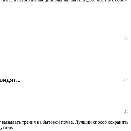
i
идят...
i
т вызывать трения на бытовой почве. Лучший способ сохранить
утине.