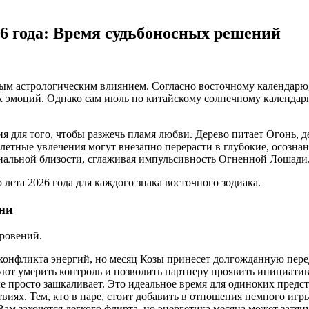
6 года: Время судьбоносных решений
ым астрологическим влиянием. Согласно восточному календарю,
х эмоций. Однако сам июль по китайскому солнечному календар
я для того, чтобы разжечь пламя любви. Дерево питает Огонь, д
олетные увлечения могут внезапно перерасти в глубокие, осозн
ональной близости, сглаживая импульсивность Огненной Лошади
лета 2026 года для каждого знака восточного зодиака.
ни
кровений.
 конфликта энергий, но месяц Козы принесет долгожданную пере
ют умерить контроль и позволить партнеру проявить инициатив
 просто зашкаливает. Это идеальное время для одиноких предста
виях. Тем, кто в паре, стоит добавить в отношения немного игры
ам захочется легкого флирта, но энергетика месяца может затян