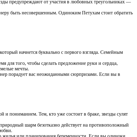
везды предупреждают от участия в любовных треугольниках —
тнеру быть несовершенным. Одиноким Петухам стоит обратить
 который начнется буквально с первого взгляда. Семейным
мя для того, чтобы сделать предложение руки и сердца,
смелые мечты.
тнер порадует вас неожиданными сюрпризами. Если вы в
й и пониманием. Тем, кто уже состоит в браке, звезды сулят
а природный шарм безотказно действует на противоположный
любви.
го жилья или планирования беременности. Если вы одиноки,