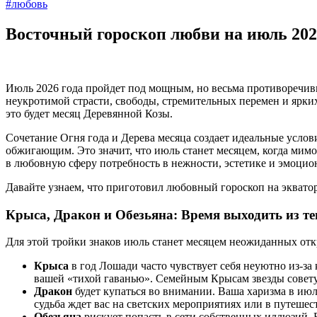
#любовь
Восточный гороскоп любви на июль 202
Июль 2026 года пройдет под мощным, но весьма противоречив
неукротимой страсти, свободы, стремительных перемен и ярки
это будет месяц Деревянной Козы.
Сочетание Огня года и Дерева месяца создает идеальные услови
обжигающим. Это значит, что июль станет месяцем, когда мим
в любовную сферу потребность в нежности, эстетике и эмоци
Давайте узнаем, что приготовил любовный гороскоп на экватор 
Крыса, Дракон и Обезьяна: Время выходить из те
Для этой тройки знаков июль станет месяцем неожиданных от
Крыса
в год Лошади часто чувствует себя неуютно из-за
вашей «тихой гаванью». Семейным Крысам звезды совету
Дракон
будет купаться во внимании. Ваша харизма в июле
судьба ждет вас на светских мероприятиях или в путешест
Обезьяна
рискует попасть в сети собственных иллюзий. В