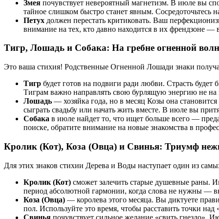
Змея
почувствует невероятный магнетизм. В июле вы сп
тайное слишком быстро станет явным. Сосредоточьтесь н
Петух
должен перестать критиковать. Ваш перфекциониз
внимание на тех, кто давно находится в их френдзоне — 
Тигр, Лошадь и Собака: На гребне огненной вол
Это ваша стихия! Родственные Огненной Лошади знаки получат
Тигр
будет готов на подвиги ради любви. Страсть будет 
Тиграм важно направлять свою бурлящую энергию не на 
Лошадь
— хозяйка года, но в месяц Козы она становится
сыграть свадьбу или начать жить вместе. В июле вы прит
Собака
в июле найдет то, что ищет больше всего — пре
поиске, обратите внимание на новые знакомства в профе
Кролик (Кот), Коза (Овца) и Свинья: Триумф неж
Для этих знаков стихии Дерева и Воды наступает один из самы
Кролик (Кот)
сможет залечить старые душевные раны. Июл
период абсолютной гармонии, когда слова не нужны — вы
Коза (Овца)
— королева этого месяца. Вы диктуете прав
пол. Используйте это время, чтобы расставить точки над
Свинья
почувствует сильное желание «свить гнездо». И