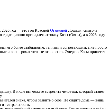
 2026 год — это год Красной
Огненной
Лошади, символа
ю традиционно принадлежит знаку Козы (Овцы), а в 2026 году
елая его более стабильным, теплым и согревающим, а не просто
анные и очень романтичные отношения. Энергия Козы принесет
.
дышку. В июле вы можете встретить человека, который станет
у.
вителей знака, чтобы заявить о себе. Не сидите дома — ваша
 и театральности.
уть вас в глубокий эмоциональный омут. Будьте честны с собой