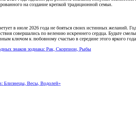
ированного на создание крепкой традиционной семьи.
ветует в июле 2026 года не бояться своих истинных желаний. Г
вия совершались по велению искреннего сердца. Будьте смелыми
вным ключом к любовному счастью в середине этого яркого года
одных знаков зодиака: Рак, Скорпион, Рыбы
в: Близнецы, Весы, Водолей»