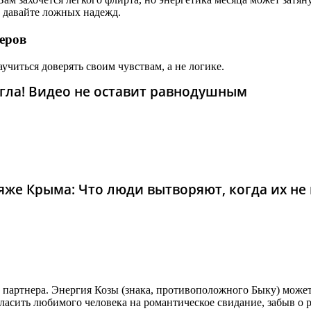
е давайте ложных надежд.
еров
учиться доверять своим чувствам, а не логике.
гла! Видео не оставит равнодушным
же Крыма: Что люди вытворяют, когда их не в
и партнера. Энергия Козы (знака, противоположного Быку) може
асить любимого человека на романтическое свидание, забыв о р