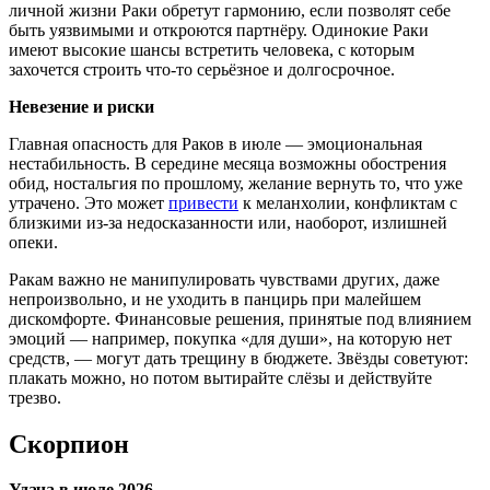
личной жизни Раки обретут гармонию, если позволят себе
быть уязвимыми и откроются партнёру. Одинокие Раки
имеют высокие шансы встретить человека, с которым
захочется строить что-то серьёзное и долгосрочное.
Невезение и риски
Главная опасность для Раков в июле — эмоциональная
нестабильность. В середине месяца возможны обострения
обид, ностальгия по прошлому, желание вернуть то, что уже
утрачено. Это может
привести
к меланхолии, конфликтам с
близкими из-за недосказанности или, наоборот, излишней
опеки.
Ракам важно не манипулировать чувствами других, даже
непроизвольно, и не уходить в панцирь при малейшем
дискомфорте. Финансовые решения, принятые под влиянием
эмоций — например, покупка «для души», на которую нет
средств, — могут дать трещину в бюджете. Звёзды советуют:
плакать можно, но потом вытирайте слёзы и действуйте
трезво.
Скорпион
Удача в июле 2026