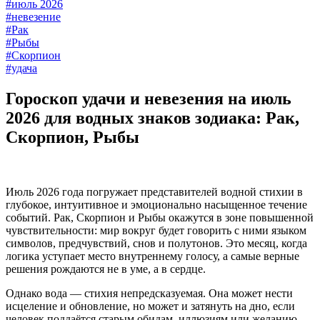
#июль 2026
#невезение
#Рак
#Рыбы
#Скорпион
#удача
Гороскоп удачи и невезения на июль
2026 для водных знаков зодиака: Рак,
Скорпион, Рыбы
Июль 2026 года погружает представителей водной стихии в
глубокое, интуитивное и эмоционально насыщенное течение
событий. Рак, Скорпион и Рыбы окажутся в зоне повышенной
чувствительности: мир вокруг будет говорить с ними языком
символов, предчувствий, снов и полутонов. Это месяц, когда
логика уступает место внутреннему голосу, а самые верные
решения рождаются не в уме, а в сердце.
Однако вода — стихия непредсказуемая. Она может нести
исцеление и обновление, но может и затянуть на дно, если
человек поддаётся старым обидам, иллюзиям или желанию