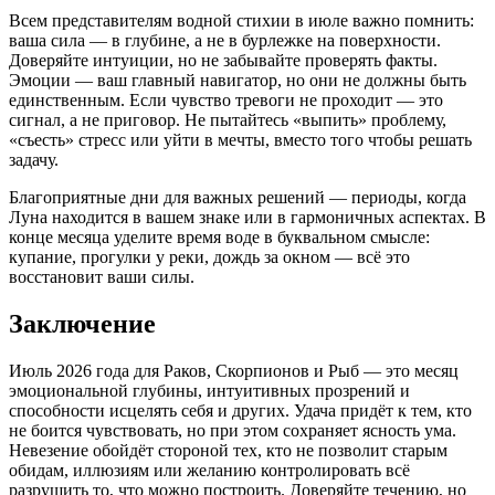
Всем представителям водной стихии в июле важно помнить:
ваша сила — в глубине, а не в бурлежке на поверхности.
Доверяйте интуиции, но не забывайте проверять факты.
Эмоции — ваш главный навигатор, но они не должны быть
единственным. Если чувство тревоги не проходит — это
сигнал, а не приговор. Не пытайтесь «выпить» проблему,
«съесть» стресс или уйти в мечты, вместо того чтобы решать
задачу.
Благоприятные дни для важных решений — периоды, когда
Луна находится в вашем знаке или в гармоничных аспектах. В
конце месяца уделите время воде в буквальном смысле:
купание, прогулки у реки, дождь за окном — всё это
восстановит ваши силы.
Заключение
Июль 2026 года для Раков, Скорпионов и Рыб — это месяц
эмоциональной глубины, интуитивных прозрений и
способности исцелять себя и других. Удача придёт к тем, кто
не боится чувствовать, но при этом сохраняет ясность ума.
Невезение обойдёт стороной тех, кто не позволит старым
обидам, иллюзиям или желанию контролировать всё
разрушить то, что можно построить. Доверяйте течению, но