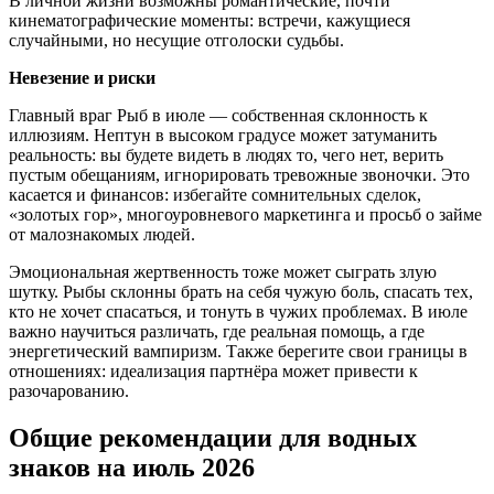
В личной жизни возможны романтические, почти
кинематографические моменты: встречи, кажущиеся
случайными, но несущие отголоски судьбы.
Невезение и риски
Главный враг Рыб в июле — собственная склонность к
иллюзиям. Нептун в высоком градусе может затуманить
реальность: вы будете видеть в людях то, чего нет, верить
пустым обещаниям, игнорировать тревожные звоночки. Это
касается и финансов: избегайте сомнительных сделок,
«золотых гор», многоуровневого маркетинга и просьб о займе
от малознакомых людей.
Эмоциональная жертвенность тоже может сыграть злую
шутку. Рыбы склонны брать на себя чужую боль, спасать тех,
кто не хочет спасаться, и тонуть в чужих проблемах. В июле
важно научиться различать, где реальная помощь, а где
энергетический вампиризм. Также берегите свои границы в
отношениях: идеализация партнёра может привести к
разочарованию.
Общие рекомендации для водных
знаков на июль 2026