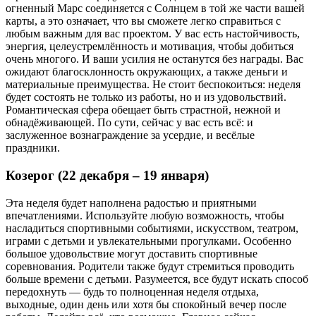
огненный Марс соединяется с Солнцем в той же части вашей
карты, а это означает, что вы сможете легко справиться с
любым важным для вас проектом. У вас есть настойчивость,
энергия, целеустремлённость и мотивация, чтобы добиться
очень многого. И ваши усилия не останутся без награды. Вас
ожидают благосклонность окружающих, а также деньги и
материальные преимущества. Не стоит беспокоиться: неделя
будет состоять не только из работы, но и из удовольствий.
Романтическая сфера обещает быть страстной, нежной и
обнадёживающей. По сути, сейчас у вас есть всё: и
заслуженное вознаграждение за усердие, и весёлые
праздники.
Козерог (22 декабря – 19 января)
Эта неделя будет наполнена радостью и приятными
впечатлениями. Используйте любую возможность, чтобы
насладиться спортивными событиями, искусством, театром,
играми с детьми и увлекательными прогулками. Особенно
большое удовольствие могут доставить спортивные
соревнования. Родители также будут стремиться проводить
больше времени с детьми. Разумеется, все будут искать способ
передохнуть — будь то полноценная неделя отдыха,
выходные, один день или хотя бы спокойный вечер после