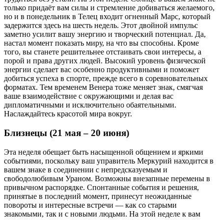
только придаёт вам силы и стремление добиваться желаемого,
но и в понедельник в Телец входит огненный Марс, который
задержится здесь на шесть недель. Этот двойной импульс
заметно усилит вашу энергию и творческий потенциал. Да,
настал момент показать миру, на что вы способны. Кроме
того, вы станете решительнее отстаивать свои интересы, а
порой и права других людей. Высокий уровень физической
энергии сделает вас особенно продуктивными и поможет
добиться успеха в спорте, прежде всего в соревновательных
форматах. Тем временем Венера тоже меняет знак, смягчая
ваше взаимодействие с окружающими и делая вас
дипломатичными и исключительно обаятельными.
Наслаждайтесь красотой мира вокруг.
Близнецы (21 мая – 20 июня)
Эта неделя обещает быть насыщенной общением и яркими
событиями, поскольку ваш управитель Меркурий находится в
вашем знаке в соединении с непредсказуемым и
свободолюбивым Ураном. Возможны внезапные перемены в
привычном распорядке. Спонтанные события и решения,
принятые в последний момент, принесут неожиданные
повороты и интересные встречи — как со старыми
знакомыми, так и с новыми людьми. На этой неделе к вам