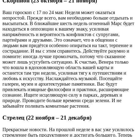
Скорпион (23 октября – 21 ноября)
Ваш гороскоп с 17 по 24 мая: Неделя может оказаться
непростой. Прежде всего, вам необходимо больше отдыхать и
высыпаться. В ближайшие шесть недель огненный Марс будет
находиться в оппозиции к вашему знаку, усиливая
напряжённость и вероятность конфликтов с супругами,
партнёрами и друзьями. Это означает, что в общении с
людьми вам придётся особенно опираться на такт, терпение и
сострадание. И вы с этим справитесь. Действуйте разумно и
помните: иногда лучше промолчать, потому что сказанное
может лишь усугубить ситуацию. К счастью, Венера только
что вошла в вдохновляющую область вашей карты и
останется там три недели, усиливая тягу к путешествиям и
любовь к искусству. Наслаждайтесь музыкой. Посещайте
галереи, музеи и архитектурные памятники. Вас будут
привлекать изящные философии и практики, расширяющие
сознание. Ищите исцеляющую силу в парках, деревьях и
природе. Проводите больше времени среди зелени. И не
забывайте поливать комнатные растения.
Стрелец (22 ноября – 21 декабря)
Прекрасные новости. На прошлой неделе в вас уже усилилось
стремление быть продуктивнее и достигать большего. Теперь