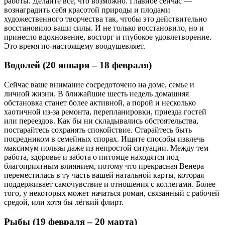
работы. Делайте всё, что возможно. Главное сейчас —
вознаградить себя красотой природы и плодами
художественного творчества так, чтобы это действительно
восстановило ваши силы. И не только восстановило, но и
принесло вдохновение, восторг и глубокое удовлетворение.
Это время по-настоящему воодушевляет.
Водолей (20 января – 18 февраля)
Сейчас ваше внимание сосредоточено на доме, семье и
личной жизни. В ближайшие шесть недель домашняя
обстановка станет более активной, а порой и несколько
хаотичной из-за ремонта, перепланировки, приезда гостей
или переездов. Как бы ни складывались обстоятельства,
постарайтесь сохранять спокойствие. Старайтесь быть
посредником в семейных спорах. Ищите способы извлечь
максимум пользы даже из непростой ситуации. Между тем
работа, здоровье и забота о питомце находятся под
благоприятным влиянием, потому что прекрасная Венера
переместилась в ту часть вашей натальной карты, которая
поддерживает самочувствие и отношения с коллегами. Более
того, у некоторых может начаться роман, связанный с рабочей
средой, или хотя бы лёгкий флирт.
Рыбы (19 февраля – 20 марта)