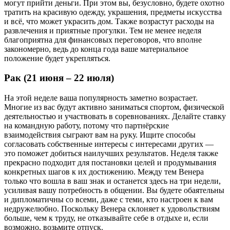
могут прийти деньги. При этом вы, безусловно, будете охотно
тратить на красивую одежду, украшения, предметы искусства
и всё, что может украсить дом. Также возрастут расходы на
развлечения и приятные прогулки. Тем не менее неделя
благоприятна для финансовых переговоров, что вполне
закономерно, ведь до конца года ваше материальное
положение будет укрепляться.
Рак (21 июня – 22 июля)
На этой неделе ваша популярность заметно возрастает.
Многие из вас будут активно заниматься спортом, физической
деятельностью и участвовать в соревнованиях. Делайте ставку
на командную работу, потому что партнёрские
взаимодействия сыграют вам на руку. Ищите способы
согласовать собственные интересы с интересами других —
это поможет добиться наилучших результатов. Неделя также
прекрасно подходит для постановки целей и продумывания
конкретных шагов к их достижению. Между тем Венера
только что вошла в ваш знак и останется здесь на три недели,
усиливая вашу потребность в общении. Вы будете обаятельны
и дипломатичны со всеми, даже с теми, кто настроен к вам
недружелюбно. Поскольку Венера склоняет к удовольствиям
больше, чем к труду, не отказывайте себе в отдыхе и, если
возможно, возьмите отпуск.