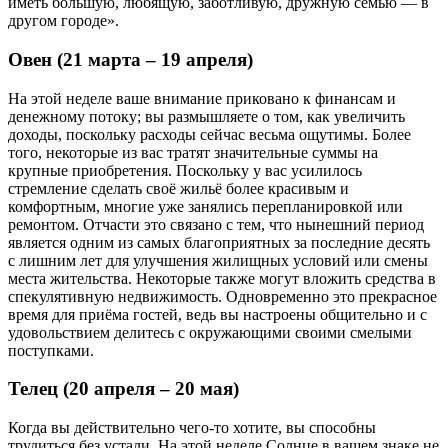
иметь большую, любящую, заботливую, дружную семью — в
другом городе».
Овен (21 марта – 19 апреля)
На этой неделе ваше внимание приковано к финансам и
денежному потоку; вы размышляете о том, как увеличить
доходы, поскольку расходы сейчас весьма ощутимы. Более
того, некоторые из вас тратят значительные суммы на
крупные приобретения. Поскольку у вас усилилось
стремление сделать своё жильё более красивым и
комфортным, многие уже занялись перепланировкой или
ремонтом. Отчасти это связано с тем, что нынешний период
является одним из самых благоприятных за последние десять
с лишним лет для улучшения жилищных условий или смены
места жительства. Некоторые также могут вложить средства в
спекулятивную недвижимость. Одновременно это прекрасное
время для приёма гостей, ведь вы настроены общительно и с
удовольствием делитесь с окружающими своими смелыми
поступками.
Телец (20 апреля – 20 мая)
Когда вы действительно чего-то хотите, вы способны
трудиться без устали. На этой неделе Солнце в вашем знаке не