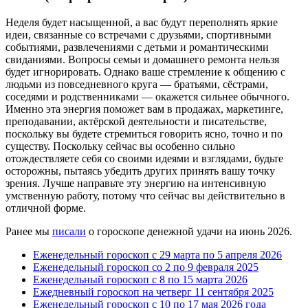
Неделя будет насыщенной, а вас будут переполнять яркие
идеи, связанные со встречами с друзьями, спортивными
событиями, развлечениями с детьми и романтическими
свиданиями. Вопросы семьи и домашнего ремонта нельзя
будет игнорировать. Однако ваше стремление к общению с
людьми из повседневного круга — братьями, сёстрами,
соседями и родственниками — окажется сильнее обычного.
Именно эта энергия поможет вам в продажах, маркетинге,
преподавании, актёрской деятельности и писательстве,
поскольку вы будете стремиться говорить ясно, точно и по
существу. Поскольку сейчас вы особенно сильно
отождествляете себя со своими идеями и взглядами, будьте
осторожны, пытаясь убедить других принять вашу точку
зрения. Лучше направьте эту энергию на интенсивную
умственную работу, потому что сейчас вы действительно в
отличной форме.
Ранее мы
писали
о гороскопе денежной удачи на июнь 2026.
Еженедельный гороскоп с 29 марта по 5 апреля 2026
Еженедельный гороскоп со 2 по 9 февраля 2025
Еженедельный гороскоп с 8 по 15 марта 2026
Ежедневный гороскоп на четверг 11 сентября 2025
Еженедельный гороскоп с 10 по 17 мая 2026 года