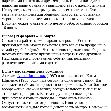
партнерами и близкими друзьями, ведь Венера находится
напротив вашего знака и взаимодействует с идеалистичным
Нептуном, смягчая острые углы во всех контактах. Это
замечательный день для общения, искусства, спортивных
мероприятий, игр с детьми и романтических прогулок.
Водолей может узнать что-то новое о себе, открывая гороскоп
16 июня.
Рыбы (19 февраля – 20 марта)
Сегодня на работе может зародиться роман. Если это
произойдет, вам может показаться, что все было предрешено
самой судьбой. Судьба! День отлично подходит для общения,
поэтому принимайте приглашения встретиться с другими.
Наслаждайтесь спортивными событиями, веселыми
развлечениями и играми с детьми.
Если у вас сегодня день рождения
Актриса
Анна Чиповская
(1987) и кинорежиссер Клим
Шипенко (1983) родились сегодня в один день с вами. Вы
сочетаете в себе авантюрность и осторожность. У вас богатое
воображение, свежий взгляд, рассудительность и сильные
этические принципы. В этом году интересные перемены
принесут вам больше свободы. Оставайтесь гибкими.
Отпустите то, что вас ограничивает. Ищите новые
возможности и будьте готовы действовать быстро. Возможны