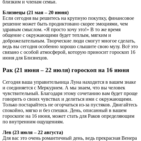
близким и членам семьи.
Близнецы (21 мая – 20 июня)
Если сегодня вы решитесь на крупную покупку, финансовое
решение может быть продиктовано скорее эмоциями, чем
здравым смыслом. «Я просто хочу это!» В то же время
общение с окружающими будет теплым, мягким и
доброжелательным. Творческие люди смогут многое сделать,
ведь вы сегодня особенно хорошо слышите свою музу. Всё это
связано с особой атмосферой, которую приносит гороскоп 16
июня для Близнецов.
Рак (21 июня – 22 июля) гороскоп на 16 июня
Сегодня ваша управительница Луна находится в вашем знаке
и соединяется с Меркурием. А мы знаем, что вы человек
чувствительный. Благодаря этому сочетанию вам будет проще
говорить о своих чувствах и делиться ими с окружающими.
Только постарайтесь не огорчаться из-за пустяков. Двигайтесь
спокойно, мягко и без спешки. День, описанный в вашем
гороскопе на 16 июня, может стать для Раков определяющим
по внутренним ощущениям.
Лев (23 июля – 22 августа)
Для вас это очень романтичный день, ведь прекрасная Венера