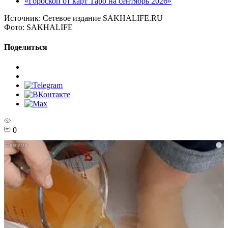
«Гороскоп от карт Таро на сентябрь 2026»
Источник:
Сетевое издание SAKHALIFE.RU
Фото:
SAKHALIFE
Поделиться
0
i