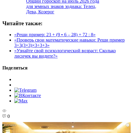
Общий гороскоп на июль 2026 года
для земных знаков зодиака: Телец,
Дева, Козерог
Читайте также:
«Реши пример: 23 + (9 • 6 – 28) + 72 : 8»
«Проверь свои математические навыки: Реши пример
3÷3(3×3)×3÷3+3»
«Узнайте свой психологический возраст: Сколько
лисичек вы видите?»
Поделиться
0
i