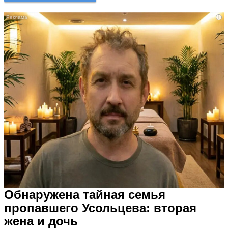
i
Обнаружена тайная семья
пропавшего Усольцева: вторая
жена и дочь