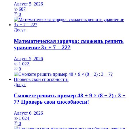
Август 5, 2026
687
0
Досуг
Математическая зарядка: сможешь решить
уравнение 3x + 7 = 22?
Август 5, 2026
1 022
0
Досуг
Сможете решить пример 48 + 9 × (8 − 2) : 3 −
7? Проверь свои способности!
Август 6, 2026
1 024
0