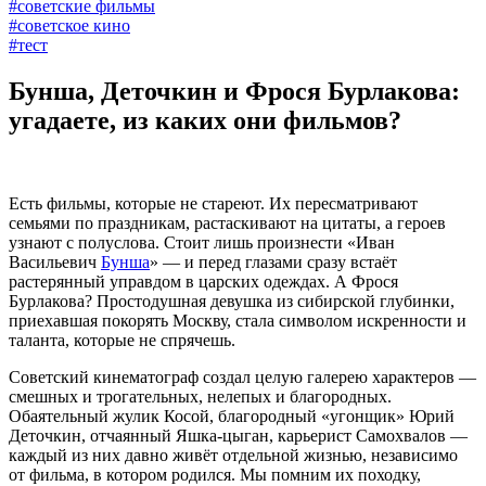
#советские фильмы
#советское кино
#тест
Бунша, Деточкин и Фрося Бурлакова:
угадаете, из каких они фильмов?
Есть фильмы, которые не стареют. Их пересматривают
семьями по праздникам, растаскивают на цитаты, а героев
узнают с полуслова. Стоит лишь произнести «Иван
Васильевич
Бунша
» — и перед глазами сразу встаёт
растерянный управдом в царских одеждах. А Фрося
Бурлакова? Простодушная девушка из сибирской глубинки,
приехавшая покорять Москву, стала символом искренности и
таланта, которые не спрячешь.
Советский кинематограф создал целую галерею характеров —
смешных и трогательных, нелепых и благородных.
Обаятельный жулик Косой, благородный «угонщик» Юрий
Деточкин, отчаянный Яшка-цыган, карьерист Самохвалов —
каждый из них давно живёт отдельной жизнью, независимо
от фильма, в котором родился. Мы помним их походку,