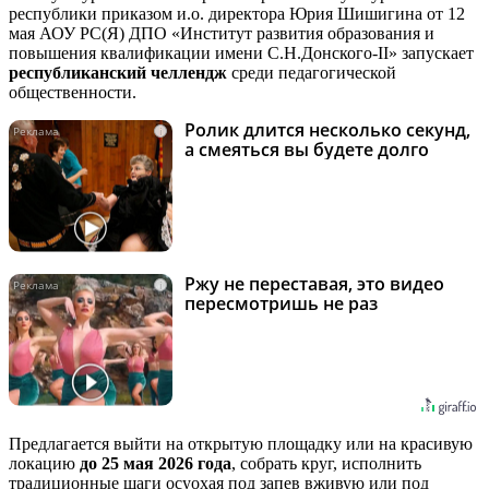
республики приказом и.о. директора Юрия Шишигина от 12
мая АОУ РС(Я) ДПО «Институт развития образования и
повышения квалификации имени С.Н.Донского-II» запускает
республиканский челлендж
среди педагогической
общественности.
Ролик длится несколько секунд,
i
а смеяться вы будете долго
Ржу не переставая, это видео
i
пересмотришь не раз
Предлагается выйти на открытую площадку или на красивую
локацию
до 25 мая 2026 года
, собрать круг, исполнить
традиционные шаги осуохая под запев вживую или под