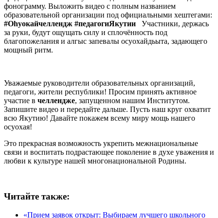
фонограмму. Выложить видео с полным названием
образовательной организации под официальными хештегами:
#Оһуокайчеллендж #педагогиЯкутии
Участники, держась
за руки, будут ощущать силу и сплочённость под
благопожелания и алгыс запевалы осуохайдьыта, задающего
мощный ритм.
Уважаемые руководители образовательных организаций,
педагоги, жители республики! Просим принять активное
участие в
челлендже
, запущенном нашим Институтом.
Запишите видео и передайте дальше. Пусть наш круг охватит
всю Якутию! Давайте покажем всему миру мощь нашего
осуохая!
Это прекрасная возможность укрепить межнациональные
связи и воспитать подрастающее поколение в духе уважения и
любви к культуре нашей многонациональной Родины.
Читайте также:
«Прием заявок открыт: Выбираем лучшего школьного