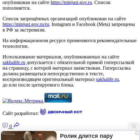
опубликован на сайте
https://minjust.gov.ru
. Список
пополняется.
Список запрещённых организаций опубликован на сайте
https://minjust.gov.ru/ru
. Instagram и Facebook (Metа) запрещены
в РФ за экстремизм.
На информационном ресурсе применяются рекомендательные
технологии.
Использование материалов, опубликованных на сайте
sakhalife.ru
допускается с обязательной прямой гиперссылкой
на страницу, с которой материал заимствован. Гиперссылка
должна размещаться непосредственно в тексте,
воспроизводящем оригинальный материал
sakhalife.ru
,
до или после цитируемого блока.
Сайт разработал:
0
i
Ролик длится пару