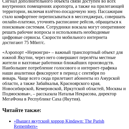
Сигнал дополнительного объекта связи доступен во всех
внутренних помещениях аэропорта, а также на прилегающей
территории, включая взлётно‑посадочную зону. Пассажирам
стало комфортнее переписываться в мессенджерах, совершать
онлайн-платежи, уточнять расписание рейсов, обращаться к
поисковым системам. Сотрудники вокзала могут оперативнее
решать рабочие вопросы и использовать необходимые
цифровые сервисы. Скорости мобильного интернета
достигают 75 Мбит/с.
«Аэропорт «Нерюнгри» – важный транспортный объект для
южной Якутии, через него совершают перелёты местные
жители и вахтовые работники ближайших производств.
Наибольшее потребление голосового и интернет-трафика
наши аналитики фиксируют в период с сентября по
январь. Чаще всего сюда прилетают абоненты из Амурской
области, а также Забайкалья, Красноярского края,
Новосибирской, Кемеровской, Иркутской областей, Москвы и
Подмосковья», – рассказала Наталья Некрасова, директор
МегаФона в Республике Саха (Якутия).
Читайте также:
«Вышел якутский хоррор Kindawn: The Parish
Remembers»