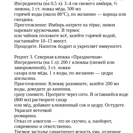
Ингредиенты (на 0,5 л): 3–4 см свежего имбиря, ½
лимона, 1 ст. ложка мёда, 500 мл
горячей воды (около 80°C), по желанию — корица или
гвоздика.
Приготовление: Имбирь натрите на тёрке, лимон
нарежьте кружочками. В термос
или чайник положите всё, залейте горячей водой,
настаивайте 10–15 минут.
Процедите. Напиток бодрит и укрепляет иммунитет.
Рецепт 3. Северная клюква «Праздничная»
Ингредиенты (на 1 л): 200 г клюквы (свежей или
замороженной), 3 ст. ложки
сахара или мёда, 1 л воды, по желанию — цедра
апельсина.
Приготовление: Клюкву разомните, залейте 200 мл
воды, доведите до кипения,
сразу снимите. Протрите через сито. В оставшейся воде
(800 мл) растворите сахар
или мёд, добавьте клюквенный сок и цедру. Остудите.
Украсьте веточкой
розмарина.
Отказ от алкоголя — это не скучно, а, наоборот,
современно и ответственно.
Трезвое застолье гарантирует ясность ума, отличное