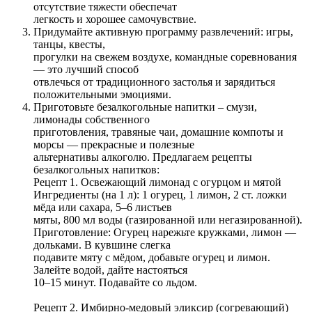
отсутствие тяжести обеспечат
легкость и хорошее самочувствие.
Придумайте активную программу развлечений: игры,
танцы, квесты,
прогулки на свежем воздухе, командные соревнования
— это лучший способ
отвлечься от традиционного застолья и зарядиться
положительными эмоциями.
Приготовьте безалкогольные напитки – смузи,
лимонады собственного
приготовления, травяные чаи, домашние компоты и
морсы — прекрасные и полезные
альтернативы алкоголю. Предлагаем рецепты
безалкогольных напитков:
Рецепт 1. Освежающий лимонад с огурцом и мятой
Ингредиенты (на 1 л): 1 огурец, 1 лимон, 2 ст. ложки
мёда или сахара, 5–6 листьев
мяты, 800 мл воды (газированной или негазированной).
Приготовление: Огурец нарежьте кружками, лимон —
дольками. В кувшине слегка
подавите мяту с мёдом, добавьте огурец и лимон.
Залейте водой, дайте настояться
10–15 минут. Подавайте со льдом.
Рецепт 2. Имбирно-медовый эликсир (согревающий)