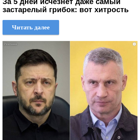
За 5 дней исчезнет даже самый
застарелый грибок: вот хитрость
Читать далее
i