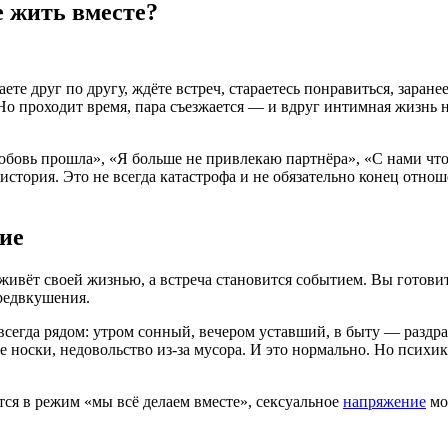
е жить вместе?
ете друг по другу, ждёте встреч, стараетесь понравиться, заране
о проходит время, пара съезжается — и вдруг интимная жизнь н
бовь прошла», «Я больше не привлекаю партнёра», «С нами что-
стория. Это не всегда катастрофа и не обязательно конец отно
ие
ивёт своей жизнью, а встреча становится событием. Вы готовите
предвкушения.
к всегда рядом: утром сонный, вечером уставший, в быту — разд
ые носки, недовольство из-за мусора. И это нормально. Но психик
ся в режим «мы всё делаем вместе», сексуальное
напряжение
мо