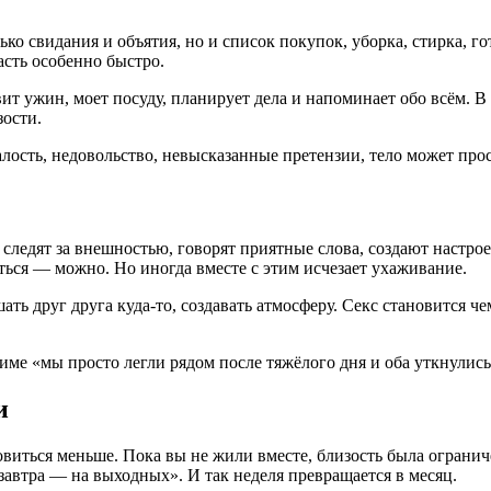
ко свидания и объятия, но и список покупок, уборка, стирка, г
асть особенно быстро.
ит ужин, моет посуду, планирует дела и напоминает обо всём. В 
зости.
талость, недовольство, невысказанные претензии, тело может пр
ледят за внешностью, говорят приятные слова, создают настрое
ться — можно. Но иногда вместе с этим исчезает ухаживание.
ь друг друга куда-то, создавать атмосферу. Секс становится че
ме «мы просто легли рядом после тяжёлого дня и оба уткнулись
и
овиться меньше. Пока вы не жили вместе, близость была огранич
 завтра — на выходных». И так неделя превращается в месяц.