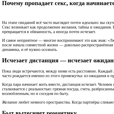
Почему пропадает секс, когда начинает
На этапе свиданий всё часто выглядит почти идеально: вы скуча
Секс возникает как продолжение желания, тайны и ожидания. Н
превращается в обязанность, а иногда почти исчезает.
И самое неприятное — многие воспринимают это как знак: «Лю
после начала совместной жизни — довольно распространённая и
динамика, и её нужно осознать.
Исчезает дистанция — исчезает ожидан
Пока люди встречаются, между ними есть расстояние. Каждый ж
часто рождается именно из этого промежутка: из ожидания и 
Когда пара начинает жить вместе, дистанция исчезает. Челове
сталкивается с реальностью: грязная посуда, счета, разбросанн
возлюбленным, но и соседом по быту.
Желание любит немного пространства. Когда партнёры сливают
Быт вытесняет романтику