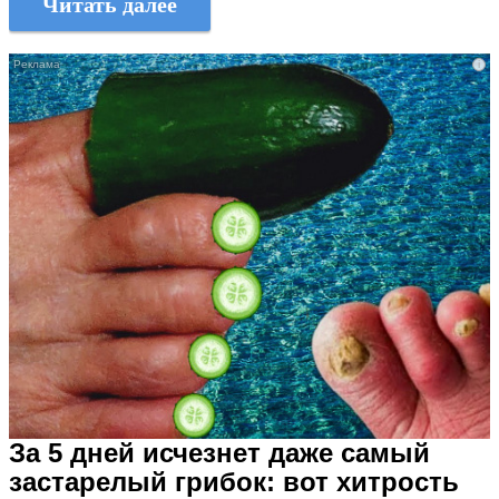
Читать далее
i
За 5 дней исчезнет даже самый
застарелый грибок: вот хитрость