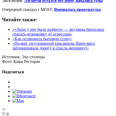
Эксклюзив:
Лэгэнтэй остался без денег, начались суды
Очередной скандал с MOST:
Вмешалась прокуратура
Читайте также:
««Лицо у нее было разбито» — якутянка бросилась
спасать незнакомку от агрессора»
«Как остановить бытовую ссору»
«Подвиг титулованной красавицы: Вице-мисс
заблокировала дорогу и спасла женщину!»
Источник:
Эхо столицы
Фото:
Киви Ресторан
Поделиться
0