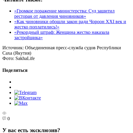
«Громкое поражение министерства: Суд защитил
ресторан от давления чиновников»
«Как чиновники обошли закон ради Чороон XXI век и
жестко поплатились!»
«Рекордный штраф: Женщина жестко наказала
застройщика»
Источник:
Объединенная пресс-служба судов Республики
Саха (Якутия)
Фото:
SakhaLife
Поделиться
0
У вас есть эксклюзив?