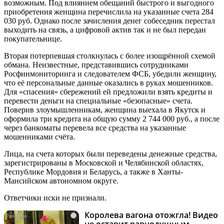
возможным. Под влиянием обещаний быстрого и выгодного
приобретения женщина перечислила на указанные счета 284
030 руб. Однако после зачисления денег собеседник перестал
выходить на связь, а цифровой актив так и не был передан
покупательнице.
Вторая потерпевшая столкнулась с более изощрённой схемой
обмана. Неизвестные, представившись сотрудниками
Росфинмониторинга и следователем ФСБ, убедили женщину,
что её персональные данные оказались в руках мошенников.
Для «спасения» сбережений ей предложили взять кредиты и
перевести деньги на специальные «безопасные» счета.
Поверив злоумышленникам, женщина выехала в Якутск и
оформила три кредита на общую сумму 2 744 000 руб., а после
через банкоматы перевела все средства на указанные
мошенниками счёта.
Лица, на счета которых были переведены денежные средства,
зарегистрированы в Московской и Челябинской областях,
Республике Мордовия и Беларусь, а также в Ханты-
Мансийском автономном округе.
Ответчики иски не признали.
Королева вагона отожгла! Видео
i
не оставит равнодушным