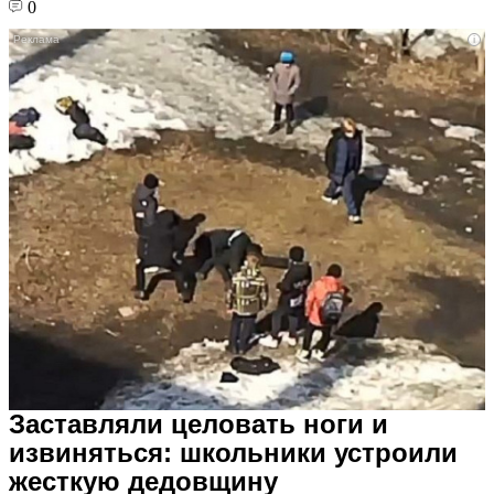
0
i
Заставляли целовать ноги и
извиняться: школьники устроили
жесткую дедовщину