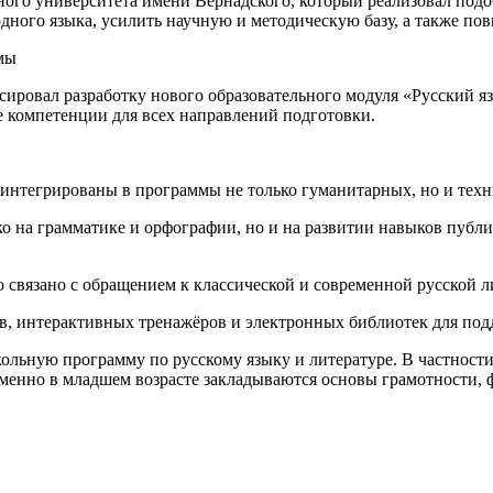
го университета имени Вернадского, который реализовал подоб
дного языка, усилить научную и методическую базу, а также по
мы
ировал разработку нового образовательного модуля «Русский яз
е компетенции для всех направлений подготовки.
 интегрированы в программы не только гуманитарных, но и техн
ко на грамматике и орфографии, но и на развитии навыков публ
 связано с обращением к классической и современной русской ли
в, интерактивных тренажёров и электронных библиотек для под
льную программу по русскому языку и литературе. В частности
менно в младшем возрасте закладываются основы грамотности, ф