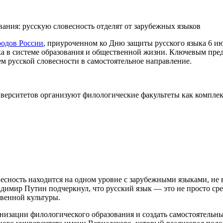
ания: русскую словесность отделят от зарубежных языков
родов России
, приуроченном ко Дню защиты русского языка 6 и
ка в системе образования и общественной жизни. Ключевым пред
м русской словесности в самостоятельное направление.
верситетов организуют филологические факультеты как компле
есность находится на одном уровне с зарубежными языками, не в
димир Путин подчеркнул, что русский язык — это не просто сре
венной культуры.
анизации филологического образования и создать самостоятельны