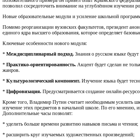
положительного примера он привёл опыт Крымского федерально
позволил сосредоточить внимание на углублённом изучении ро
Новые образовательные модули и усиление школьной програм
Помимо реорганизации вузовских факультетов, президент анонс
единого ядра высшего образования, которое определяет базовы
Ключевые особенности нового модуля:
*
Междисциплинарный подход.
Знания о русском языке будут
*
Практико-ориентированность.
Акцент будет сделан не толь
жанров.
*
Культурологический компонент.
Изучение языка будет тесно
*
Цифровизация.
Предусматривается создание онлайн‑ресурсо
Кроме того, Владимир Путин считает необходимым усилить шко
изучение этих предметов в начальной школе. По его мнению, и
Дополнительные часы позволят:
* уделить больше времени развитию навыков письма и чтения;
* расширить круг изучаемых художественных произведений;