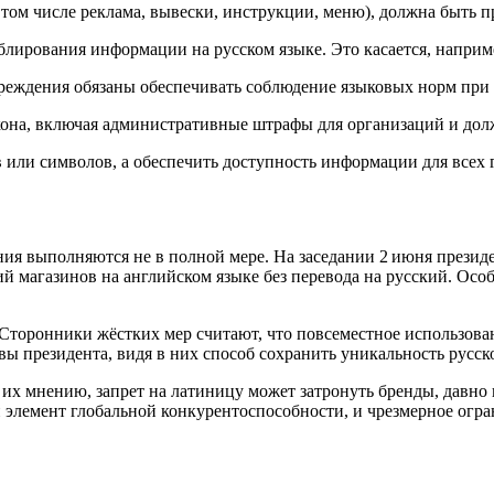
том числе реклама, вывески, инструкции, меню), должна быть пр
блирования информации на русском языке. Это касается, напри
чреждения обязаны обеспечивать соблюдение языковых норм при
акона, включая административные штрафы для организаций и до
 или символов, а обеспечить доступность информации для всех 
ения выполняются не в полной мере. На заседании 2 июня презид
й магазинов на английском языке без перевода на русский. Осо
Сторонники жёстких мер считают, что повсеместное использова
 президента, видя в них способ сохранить уникальность русск
х мнению, запрет на латиницу может затронуть бренды, давно в
 элемент глобальной конкурентоспособности, и чрезмерное огр