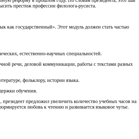
ную реформу в прошлом году. По словам президента, этот шаг
высить престиж профессии филолога-русиста.
ык как государственный». Этот модуль должен стать частью
ических, естественно-научных специальностей.
ичной речи, деловой коммуникации, работы с текстами разных
тературе, фольклору, истории языка.
держки обучения.
, президент предложил увеличить количество учебных часов на
ормируется любовь к чтению и развивается языковое чутье.