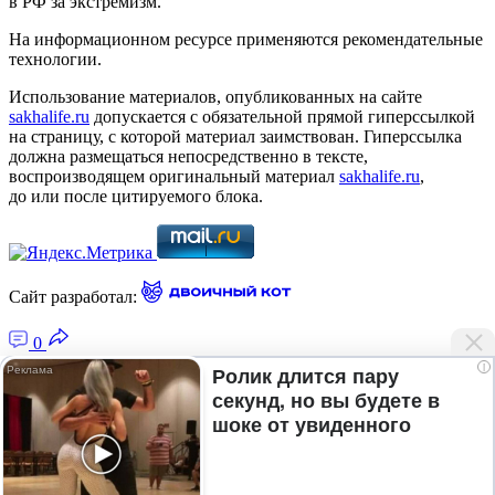
в РФ за экстремизм.
На информационном ресурсе применяются рекомендательные
технологии.
Использование материалов, опубликованных на сайте
sakhalife.ru
допускается с обязательной прямой гиперссылкой
на страницу, с которой материал заимствован. Гиперссылка
должна размещаться непосредственно в тексте,
воспроизводящем оригинальный материал
sakhalife.ru
,
до или после цитируемого блока.
Сайт разработал:
0
i
Ролик длится пару
секунд, но вы будете в
Главная — Новости Якутии и мира
шоке от увиденного
Лента новостей
Рубрики
Подписка