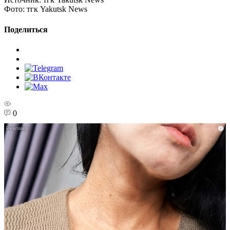
Фото:
тгк Yakutsk News
Поделиться
0
i