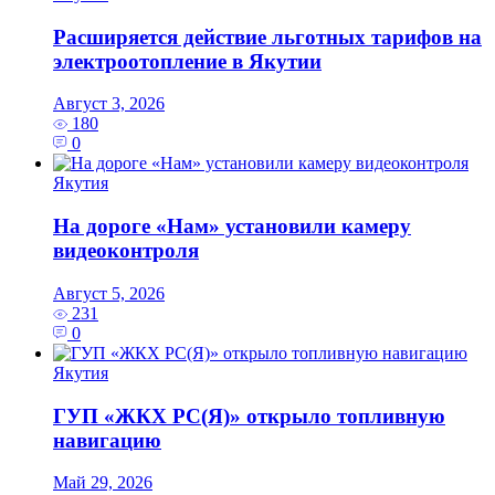
Расширяется действие льготных тарифов на
электроотопление в Якутии
Август 3, 2026
180
0
Якутия
На дороге «Нам» установили камеру
видеоконтроля
Август 5, 2026
231
0
Якутия
ГУП «ЖКХ РС(Я)» открыло топливную
навигацию
Май 29, 2026