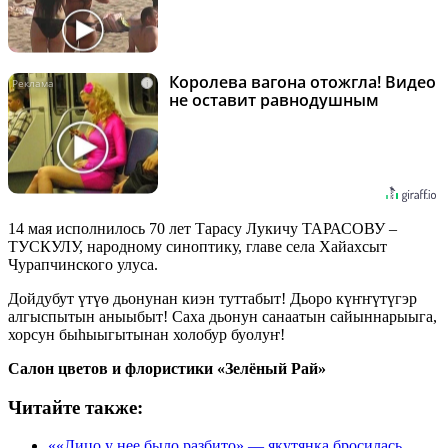
Королева вагона отожгла! Видео
i
не оставит равнодушным
14 мая исполнилось 70 лет Тарасу Лукичу ТАРАСОВУ –
ТУСКУЛУ, народному синоптику, главе села Хайахсыт
Чурапчинского улуса.
Дойдубут үтүө дьонунан киэн туттабыт! Дьоро күҥҥүтүгэр
алгыспытын аныыбыт! Саха дьонун санаатын сайыннарыыга,
хорсун быһыыгытынан холобур буолуҥ!
Салон цветов и флористики «Зелёный Рай»
Читайте также:
««Лицо у нее было разбито» — якутянка бросилась