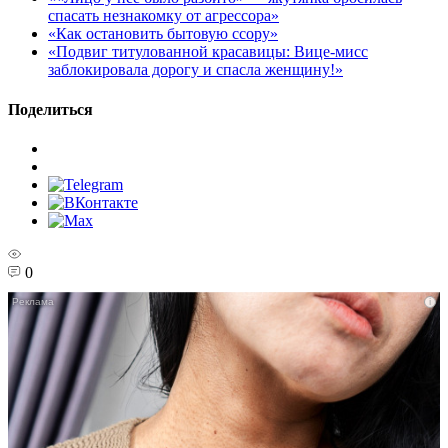
спасать незнакомку от агрессора»
«Как остановить бытовую ссору»
«Подвиг титулованной красавицы: Вице-мисс
заблокировала дорогу и спасла женщину!»
Поделиться
0
i