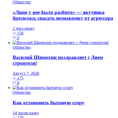
Общество
«Лицо у нее было разбито» — якутянка
бросилась спасать незнакомку от агрессора
2 часа назад
156
0
Общество
Василий Шимохин поздравляет с Днем
строителя!
Август 7, 2026
175
0
Общество
Как остановить бытовую ссору
14 часов назад
179