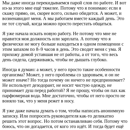
Мы даже иногда перекидываемся парой слов по работе. И вот
из-за этого мне ещё тяжелее. Потому что я понимаю: если я
скажу прямо, он, скорее всего, сильно обидится. А может, и
возненавидит меня. А мы работаем вместе каждый день. Это
не тот случай, когда можно просто перестать общаться.
Я уже начала искать новую работу. Не потому что мне не
нравится моя должность или зарплата. А потому что я
физически не могу больше находиться в одном помещении с
этим запахом по 8–9 часов в день. Это сводит меня с ума. Я
прихожу домой уставшая не от работы, а от того, что весь
день сидела, сдерживаясь, чтобы не дышать глубоко.
Иногда я думаю: а может, у него просто такие особенности
организма? Может, у него проблемы со здоровьем, и он не
может иначе? Но тогда почему он ничего не предпринимает?
Не использует дезодорант, не носит чистую одежду, не
принимает душ перед работой? Я не прошу, чтобы он пах как
парфюмерная вода. Мне достаточно, чтобы от него просто не
воняло так, что у меня режет в носу.
Я уже даже начала думать о том, чтобы написать анонимную
записку. Или попросить руководителя как-то деликатно
решить этот вопрос. Но потом останавливаю себя. Потому что
боюсь, что он догадается, от кого это идёт. И тогда будет ещё