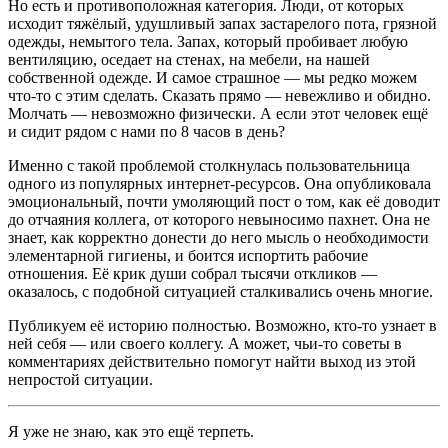
Но есть и противоположная категория. Люди, от которых
исходит тяжёлый, удушливый запах застарелого пота, грязной
одежды, немытого тела. Запах, который пробивает любую
вентиляцию, оседает на стенах, на мебели, на нашей
собственной одежде. И самое страшное — мы редко можем
что-то с этим сделать. Сказать прямо — невежливо и обидно.
Молчать — невозможно физически. А если этот человек ещё
и сидит рядом с нами по 8 часов в день?
Именно с такой проблемой столкнулась пользовательница
одного из популярных интернет-ресурсов. Она опубликовала
эмоциональный, почти умоляющий пост о том, как её доводит
до отчаяния коллега, от которого невыносимо пахнет. Она не
знает, как корректно донести до него мысль о необходимости
элементарной гигиены, и боится испортить рабочие
отношения. Её крик души собрал тысячи откликов —
оказалось, с подобной ситуацией сталкивались очень многие.
Публикуем её историю полностью. Возможно, кто-то узнает в
ней себя — или своего коллегу. А может, чьи-то советы в
комментариях действительно помогут найти выход из этой
непростой ситуации.
Я уже не знаю, как это ещё терпеть.