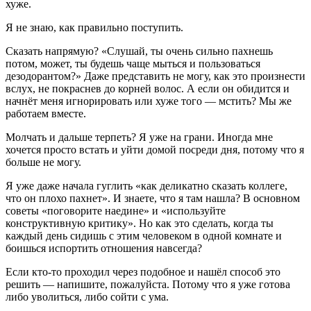
хуже.
Я не знаю, как правильно поступить.
Сказать напрямую? «Слушай, ты очень сильно пахнешь
потом, может, ты будешь чаще мыться и пользоваться
дезодорантом?» Даже представить не могу, как это произнести
вслух, не покраснев до корней волос. А если он обидится и
начнёт меня игнорировать или хуже того — мстить? Мы же
работаем вместе.
Молчать и дальше терпеть? Я уже на грани. Иногда мне
хочется просто встать и уйти домой посреди дня, потому что я
больше не могу.
Я уже даже начала гуглить «как деликатно сказать коллеге,
что он плохо пахнет». И знаете, что я там нашла? В основном
советы «поговорите наедине» и «используйте
конструктивную критику». Но как это сделать, когда ты
каждый день сидишь с этим человеком в одной комнате и
боишься испортить отношения навсегда?
Если кто-то проходил через подобное и нашёл способ это
решить — напишите, пожалуйста. Потому что я уже готова
либо уволиться, либо сойти с ума.