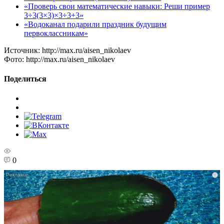
«Проверь свои математические навыки: Реши пример
3÷3(3×3)×3÷3+3»
«Водоканал подарили праздник будущим
первоклассникам»
Источник:
http://max.ru/aisen_nikolaev
Фото:
http://max.ru/aisen_nikolaev
Поделиться
0
i