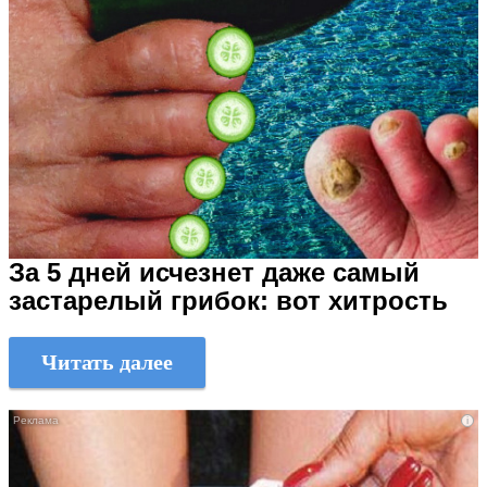
За 5 дней исчезнет даже самый
застарелый грибок: вот хитрость
Читать далее
i