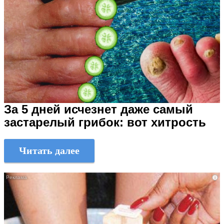
За 5 дней исчезнет даже самый
застарелый грибок: вот хитрость
Читать далее
i