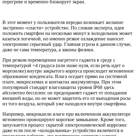
перегреве и временно блокирует экран.
В этот момент у пользователя нередко возникает желание
экстренно «спасти» устройство. По словам эксперта, идея
положить смартфон на несколько минут в холодильник может
казаться логичной, но именно резкое охлаждение наносит
электронике серьезный удар. Главная угроза в данном случае,
даже не сама температура, а законы физики.
При резком перемещении нагретого гаджета в среду с
температурой +4 градуса (или ниже нуля, если речь идет о
морозилке) внутри закрытого корпуса происходит мгновенное
образование конденсата. Влага оседает прямо на системной
плате, микросхемах и контактах аккумулятора. При этом
популярный стандарт влагозащиты уровня IP68 здесь
абсолютно бессилен: он предохраняет гаджет от попадания
внешней воды, но не может защитить его от выпадения росы
из того воздуха, который уже находился внутри смартфона.
Например, микрокапли влаги при включенном аккумуляторе
мгновенно провоцируют короткое замыкание. Кроме того,
запускается процесс скрытой электрохимической коррозии:
даже если после «холодильника» устройство включится и
продолжит работать, его внутренние элементы начнут