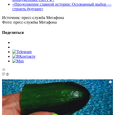
«Продолжение славной истории: Осознанный выбор —
строить будущее»
Источник:
пресс-служба Мегафона
Фото:
пресс-службы Мегафона
Поделиться
0
i