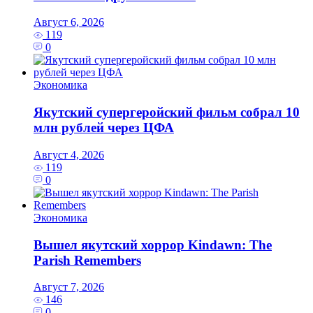
Август 6, 2026
119
0
Экономика
Якутский супергеройский фильм собрал 10
млн рублей через ЦФА
Август 4, 2026
119
0
Экономика
Вышел якутский хоррор Kindawn: The
Parish Remembers
Август 7, 2026
146
0