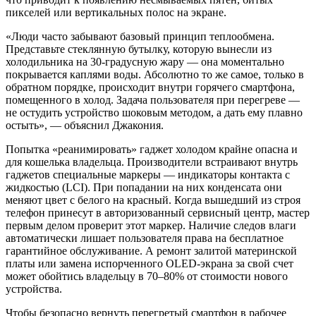
пикселей или вертикальных полос на экране.
«Люди часто забывают базовый принцип теплообмена.
Представьте стеклянную бутылку, которую вынесли из
холодильника на 30-градусную жару — она моментально
покрывается каплями воды. Абсолютно то же самое, только в
обратном порядке, происходит внутри горячего смартфона,
помещенного в холод. Задача пользователя при перегреве —
не остудить устройство шоковым методом, а дать ему плавно
остыть», — объяснил Джакония.
Попытка «реанимировать» гаджет холодом крайне опасна и
для кошелька владельца. Производители встраивают внутрь
гаджетов специальные маркеры — индикаторы контакта с
жидкостью (LCI). При попадании на них конденсата они
меняют цвет с белого на красный. Когда вышедший из строя
телефон принесут в авторизованный сервисный центр, мастер
первым делом проверит этот маркер. Наличие следов влаги
автоматически лишает пользователя права на бесплатное
гарантийное обслуживание. А ремонт залитой материнской
платы или замена испорченного OLED-экрана за свой счет
может обойтись владельцу в 70–80% от стоимости нового
устройства.
Чтобы безопасно вернуть перегретый смартфон в рабочее