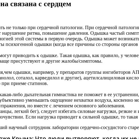
на связана с сердцем
 не только при сердечной патологии. При сердечной патологи
ает нарушение ритма, повышение давления. Одышка частый симп
огией этой системы в первую очередь. Одышка может возникать
ты психогенной одышки (когда все причины со стороны органов
гут приводить к одышке. Такая одышка, как правило, у человек
чаще присутствуют и другие жалобы/симптомы.
я,чем одышки, например, у препаратов группы ингибиторов АПФ
нолол, соталол, карведилол и другие), ацетилсалициловая кисл
 при приеме статинов.
какая-либо дыхательная гимнастика не поможет в ее устранении,
субъективно уменьшить ощущение нехватки воздуха, косвенно м
упражнения, но вместе с лечением основного заболевания.
анцы, легкий бег), следует избегать силовые нагрузки, резкие и
очувствии. Если нагрузка приводит к сильной одышке, то такая 
ший научный сотрудник лаборатории сердечно-сосудистого ста
же Крыма: Что люди вытворяют, когда их не в