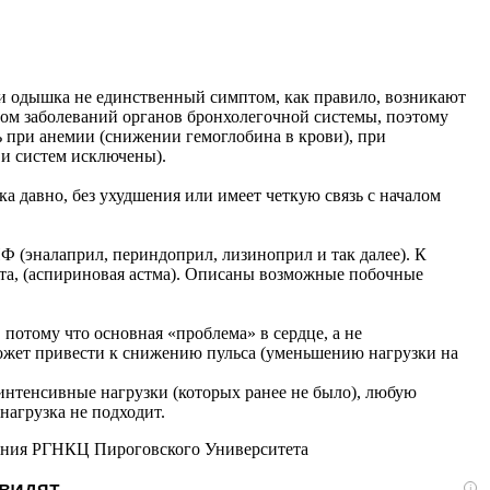
и одышка не единственный симптом, как правило, возникают
том заболеваний органов бронхолегочной системы, поэтому
 при анемии (снижении гемоглобина в крови), при
 и систем исключены).
а давно, без ухудшения или имеет четкую связь с началом
 (эналаприл, периндоприл, лизиноприл и так далее). К
ота, (аспириновая астма). Описаны возможные побочные
 потому что основная «проблема» в сердце, а не
ожет привести к снижению пульса (уменьшению нагрузки на
 интенсивные нагрузки (которых ранее не было), любую
нагрузка не подходит.
рения РГНКЦ Пироговского Университета
идят...
i