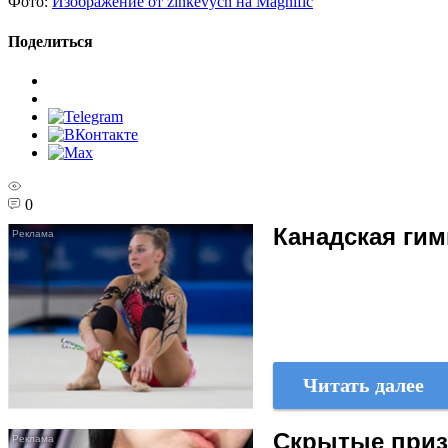
Фото:
Изображение от zinkevych на Magnific
Поделиться
0
Канадская гим
Читать далее
Скрытые призн