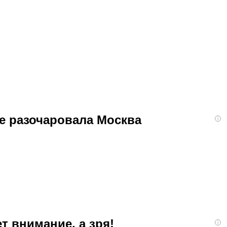
ее разочаровала Москва
i
т внимание, а зря!
i