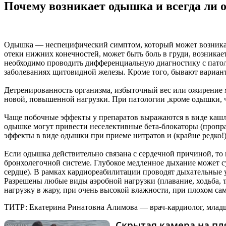
Почему возникает одышка и всегда ли о
Одышка — неспецифический симптом, который может возникать
отеки нижних конечностей, может быть боль в груди, возник
необходимо проводить дифференциальную диагностику с патол
заболеваниях щитовидной железы. Кроме того, бывают вариан
Детренированность организма, избыточный вес или ожирение мо
новой, повышенной нагрузки. При патологии ,кроме одышки, 
Чаще побочные эффекты у препаратов выражаются в виде кашл
одышке могут привести неселективные бета-блокаторы (пропра
эффекты в виде одышки при приеме нитратов и (крайне редко!)
Если одышка действительно связана с сердечной причиной, то 
бронхолегочной системе. Глубокое медленное дыхание может 
сердце). В рамках кардиореабилитации проводят дыхательные 
Разрешены любые виды аэробной нагрузки (плавание, ходьба, т
нагрузку в жару, при очень высокой влажности, при плохом сам
ТИТР: Екатерина Ринатовна Алимова — врач-кардиолог, млад
Скрытая камера на пля