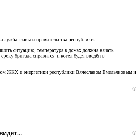
с-служба главы и правительства республики.
чшить ситуацию, температура в домах должна начать
сроку бригада справится, и котел будет введён в
стром ЖКХ и энергетики республики Вячеславом Емельяновым и
i
идят...
i