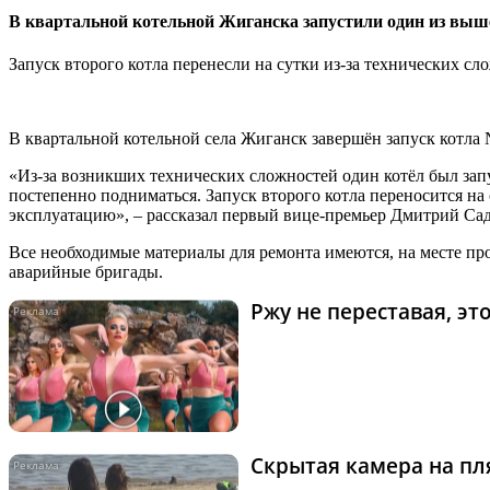
В квартальной котельной Жиганска запустили один из выш
Запуск второго котла перенесли на сутки из-за технических сл
В квартальной котельной села Жиганск завершён запуск котла 
«Из-за возникших технических сложностей один котёл был зап
постепенно подниматься. Запуск второго котла переносится на с
эксплуатацию», – рассказал первый вице-премьер Дмитрий Са
Все необходимые материалы для ремонта имеются, на месте п
аварийные бригады.
Ржу не переставая, э
Скрытая камера на пля