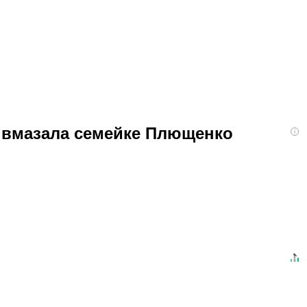
я вмазала семейке Плющенко
i