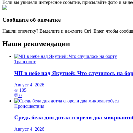
Если вы увидели интересное событие, присылайте фото и виде
Сообщите об опечатке
Нашли опечатку? Выделите и нажмите
Ctrl+Enter
, чтобы сообщ
Наши рекомендации
Транспорт
ЧП в небе над Якутией: Что случилось на бо
Август 4, 2026
105
0
Происшествия
Средь бела дня дотла сгорели два микроавто
Август 4, 2026