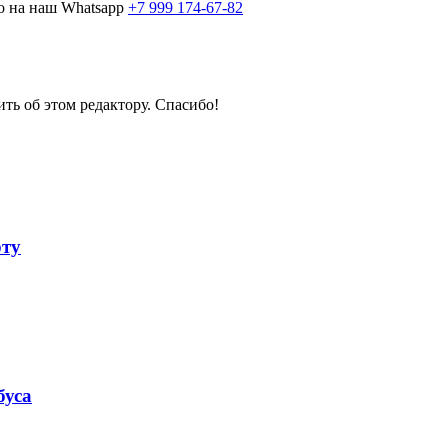
о на наш Whatsapp
+7 999 174-67-82
ить об этом редактору. Спасибо!
рту
буса