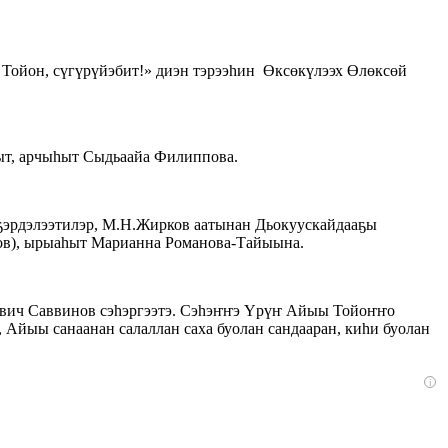
Тойон, сүгүрүйэбит!» диэн тэрээһин Өксөкүлээх Өлөксөй
ыт, арчыһыт Сыдьаайа Филиппова.
ҕэрдэлээтилэр, М.Н.Жирков аатынан Дьокуускайдааҕы
сов), ырыаһыт Марианна Романова-Тайыына.
аввич Саввинов сэһэргээтэ. Сэһэҥҥэ Үрүҥ Айыы Тойоҥҥо
Айыы санаанан салаллан саха буолан сандааран, киһи буолан
i