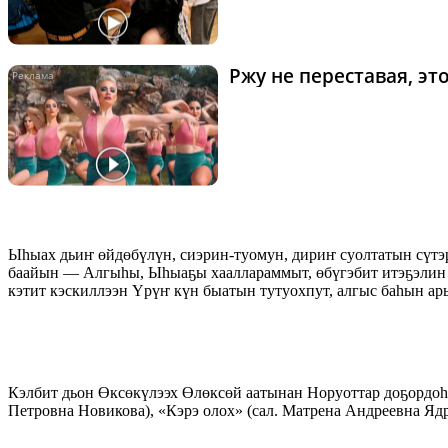
Ржу не переставая, э
Ыһыах дьиҥ өйдөбүлүн, сиэрин-туомун, дириҥ суолтатын сүтэр
баайын — Алгыһы, Ыһыаҕы хааллараммыт, өбүгэбит итэҕэлин 
кэтит кэскиллээн Үрүҥ күн быатын тутуохпут, алгыс баһын ар
Кэлбит дьон Өксөкүлээх Өлөксөй аатынан Норуоттар доҕордоһу
Петровна Новикова), «Кэрэ олох» (сал. Матрена Андреевна Я