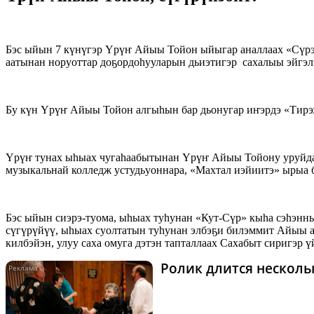
Бэс ыйын 7 күнүгэр Үрүҥ Айыы Тойон ыйыгар аналлаах «Сүрэ
аатынан норуоттар доҕордоһууларын дьиэтигэр сахалыы эйгэлэ
Бу күн Үрүҥ Айыы Тойон алгыһын бар дьонугар иҥэрдэ «Тирэ
Үрүҥ тунах ыһыах чугаһаабытынан Үрүҥ Айыы Тойону уруйдаа
музыкальнай колледж устудьуоннара, «Махтал иэйиитэ» ырыа 
Бэс ыйын сиэрэ-туома, ыһыах туһунан «Кут-Сүр» кыһа сэһэн
сүгүрүйүү, ыһыах суолтатын туһунан элбэҕи билэммит Айыы а
килбэйэн, улуу саха омуга дэтэн тапталлаах Сахабыт сиригэр ү
Ролик длится нескольк