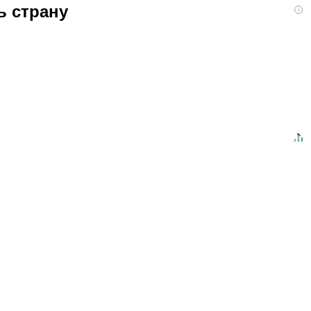
ь страну
i