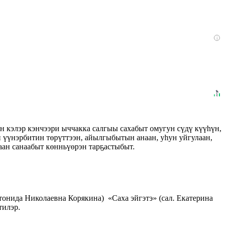
i
н кэлэр кэнчээри ыччакка салгыы сахабыт омугун сүдү күүһүн,
үүнэрбитин төрүттээн, айылгыбытын анаан, уһун уйгулаан,
даан санаабыт көнньүөрэн тарҕастыбыт.
онида Николаевна Корякина) «Саха эйгэтэ» (сал. Екатерина
тилэр.