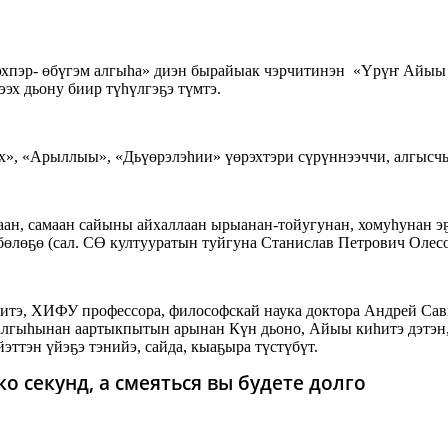
хпэр- өбүгэм алгыһа» диэн бырайыак чэрчитинэн «Үрүҥ Айыы 
эх дьону биир түһүлгэҕэ түмтэ.
х», «Арыллыы», «Дьүөрэлэһии» үөрэхтэри сүрүннээччи, алгысч
н, самаан сайыны айхаллаан ырыанан-тойугунан, хомуһунан э
бөлөҕө (сал. СӨ култууратын туйгуна Станислав Петрович Оле
ньитэ, ХИФУ профессора, философскай наука доктора Андрей С
лгыһынан аартыкпытын арынан Күн дьоно, Айыы киһитэ дэтэн, 
йэттэн үйэҕэ тэнийэ, сайда, кыаҕыра түстүбүт.
о секунд, а смеяться вы будете долго