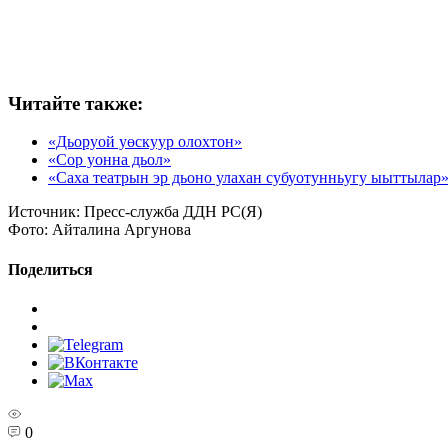
Читайте также:
«Дьоруой уөскуур олохтон»
«Сор уонна дьол»
«Саха театрын эр дьоно улахан субуотунньугу ыыттылар
Источник:
Пресс-служба ДДН РС(Я)
Фото:
Айталина Аргунова
Поделиться
0