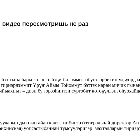
то видео пересмотришь не раз
бэт гына бары кэлэн элбэҕи билэммит өбүгэлэрбитин удьуордаа
тириэрдэммит Үрүҥ Айыы Тойоммут бэттэх көрөн мичик гынан 
ыйыахпыт – диэн бу тэрээһинтэн сүргэбит көтөҕүллэн, оһуохай
уларын дьиэтин айар кэлэктиибигэр (генеральнай директор Ант
дрихинская) уопсастыбаннай түмсүүлэригэр махталларын тириэр