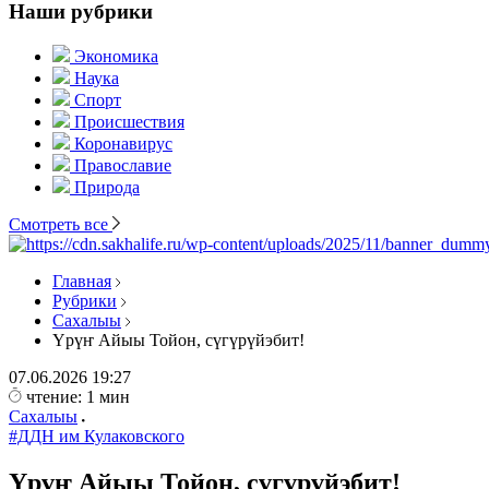
Наши рубрики
Экономика
Наука
Спорт
Происшествия
Коронавирус
Православие
Природа
Смотреть все
Главная
Рубрики
Сахалыы
Үрүҥ Айыы Тойон, сүгүрүйэбит!
07.06.2026
19:27
чтение: 1 мин
Сахалыы
#ДДН им Кулаковского
Үрүҥ Айыы Тойон, сүгүрүйэбит!