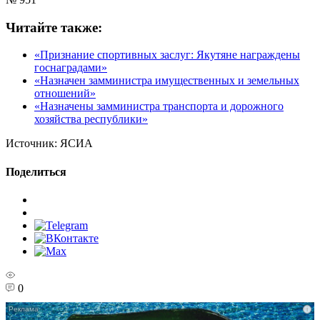
Читайте также:
«Признание спортивных заслуг: Якутяне награждены
госнаградами»
«Назначен замминистра имущественных и земельных
отношений»
«Назначены замминистра транспорта и дорожного
хозяйства республики»
Источник:
ЯСИА
Поделиться
0
i